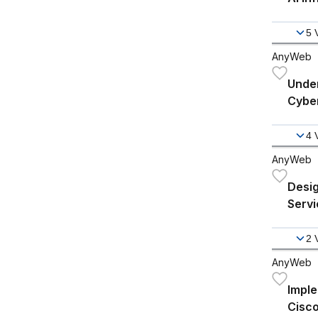
5
AnyWeb
Unde
Cyber
Fund
4
AnyWeb
Desig
Servi
Infra
2
AnyWeb
Impl
Cisco