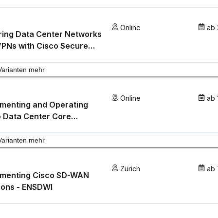
Online
ab
ring Data Center Networks
VPNs with Cisco Secure
all Threat Defense - SFWIPA
Varianten mehr
Online
ab
ementing and Operating
 Data Center Core
nologies - DCCOR
Varianten mehr
Zürich
ab
ementing Cisco SD-WAN
ions - ENSDWI