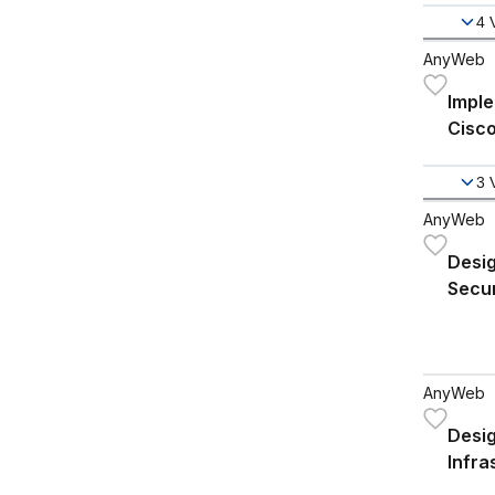
4
AnyWeb
Impl
Cisco
- SC
3
AnyWeb
Desig
Secur
and 
AnyWeb
Desig
Infra