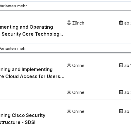
Varianten mehr
Zürich
ab
ementing and Operating
 Security Core Technologies
OR
Varianten mehr
Online
ab
ning and Implementing
e Cloud Access for Users
Endpoints - SCAZT
Online
ab
Online
ab
ning Cisco Security
structure - SDSI