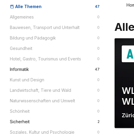
Ho
Alle Themen
47
Allgemeines
0
All
Bauwesen, Transport und Unterhalt
0
Bildung und Pädagogik
0
Gesundheit
0
Hotel, Gastro, Tourismus und Events
0
Informatik
47
Kunst und Design
0
WL
Landwirtschaft, Tiere und Wald
0
W
Naturwissenschaften und Umwelt
0
Schönheit
0
Züri
Sicherheit
2
Soziales, Kultur und Psychologie
0