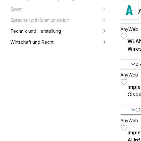
Sport
0
Sprache und Kommunikation
0
AnyWeb
Technik und Herstellung
3
WLAN
Wirtschaft und Recht
1
Wire
2
AnyWeb
Imple
Cisco
CCN
12
AnyWeb
Imple
AI In