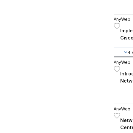
AnyWeb
Impl
Cisco
Tech
4
AnyWeb
Intro
Netwo
AnyWeb
Netwo
Cent