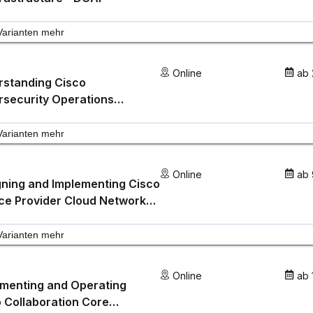
Varianten mehr
Online
ab
rstanding Cisco
security Operations
amentals - CCNACBR
Varianten mehr
Online
ab
ning and Implementing Cisco
ce Provider Cloud Network
structure - SPCNI
Varianten mehr
Online
ab
ementing and Operating
 Collaboration Core