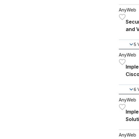
AnyWeb
Secu
and 
Firew
5
AnyWeb
Impl
Cisco
Tech
6
AnyWeb
Impl
Solut
AnyWeb