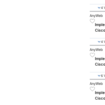
Techn
CLC
4
AnyWeb
Impl
Cisco
Tech
CLCO
4
AnyWeb
Impl
Cisco
- WL
6
AnyWeb
Impl
Cisco
Core