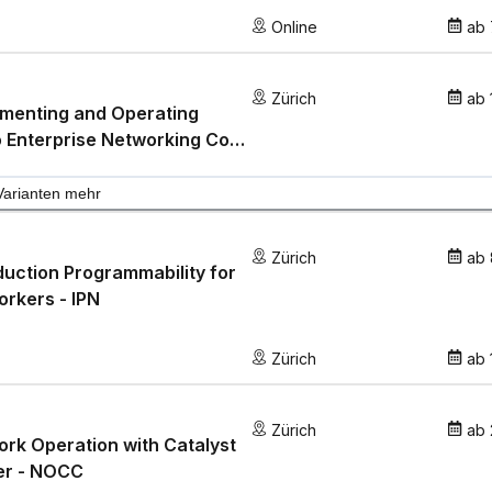
Online
ab
Zürich
ab
ementing and Operating
 Enterprise Networking Core
nologies - ENCOR
Varianten mehr
Zürich
ab
duction Programmability for
rkers - IPN
Zürich
ab
Zürich
ab
rk Operation with Catalyst
er - NOCC