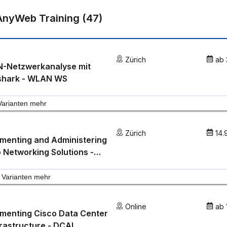
AnyWeb Training
(
47
)
Zürich
ab
-Netzwerkanalyse mit
shark - WLAN WS
Varianten mehr
Zürich
14.
menting and Administering
 Networking Solutions -
A
Varianten mehr
Online
ab
menting Cisco Data Center
frastructure - DCAI