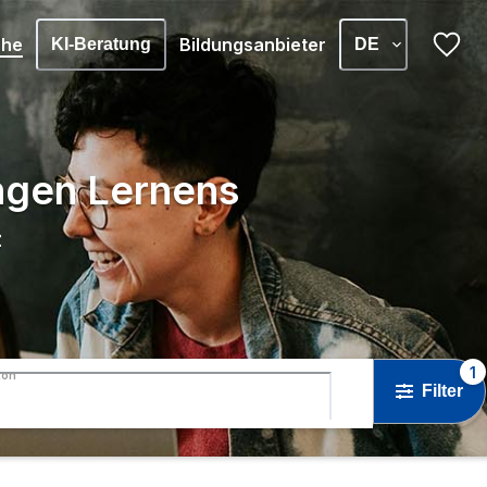
che
Bildungsanbieter
KI-Beratung
DE
angen Lernens
z
1
ton
Filter