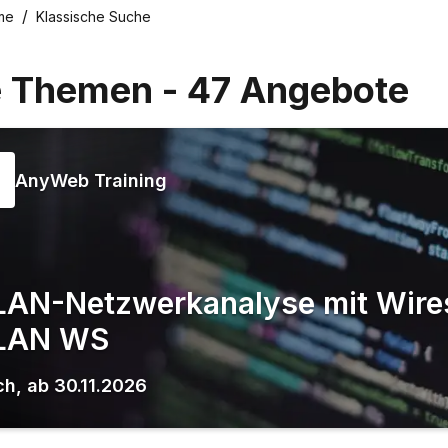
me
Klassische Suche
e Themen
-
47
Angebote
AnyWeb Training
AN-Netzwerkanalyse mit Wire
LAN WS
ch
,
ab
30.11.2026