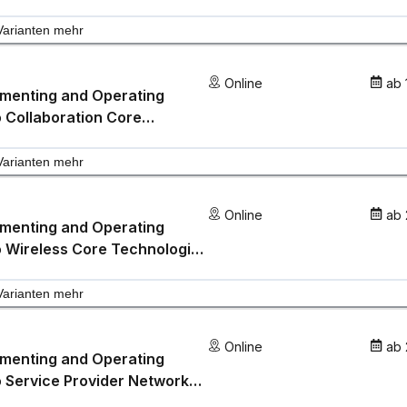
ologies Hybrid and Cloud -
OR-HC
Varianten mehr
Online
ab
ementing and Operating
 Collaboration Core
nologies On-Premises -
R-OP
Varianten mehr
Online
ab
ementing and Operating
 Wireless Core Technologies
COR
Varianten mehr
Online
ab
ementing and Operating
 Service Provider Network
 Technologies - SPCOR