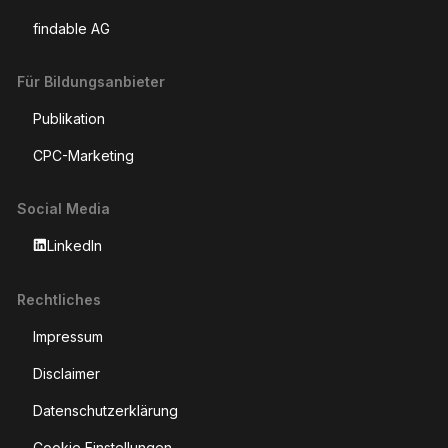
22 Master
Volkswirtschaft
Finde deine ideale Aus- oder Weiterbildung in der
Schweiz mit edufind.ch
Nutze unsere intelligenten KI-Bildungsempfehlungen für
personalisierte Empfehlungen basierend auf deiner bisherigen
Ausbildung, oder suche selbst mit unserer klassischen
Filtersuche. Egal ob du neu einsteigen oder dich
weiterentwickeln möchtest, wir bieten die passenden
Angebote für deine Karriereziele.