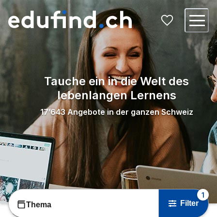
Tauche ein in die Welt des
lebenlangen Lernens
17’643
Angebote in der ganzen Schweiz
1
Filter
Thema