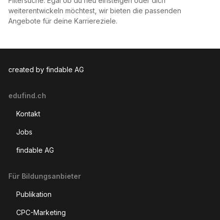
Filtersuche. Egal ob du neu einsteigen oder dich
weiterentwickeln möchtest, wir bieten die passenden
Angebote für deine Karriereziele.
created by findable AG
edufind.ch
Kontakt
Jobs
findable AG
Für Bildungsanbieter
Publikation
CPC-Marketing