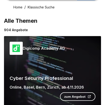
Home
Klassische Suche
Alle Themen
904
Angebote
Digicomp Academy AG
Cyber Security Professional
Online
,
Basel
,
Bern
,
Zürich
,
ab
4.11.2026
zum Angebot