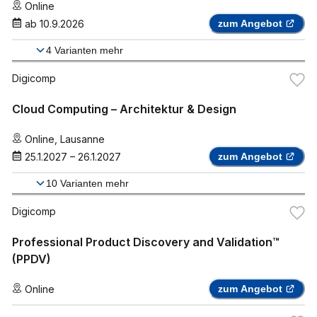
Online
ab
10.9.2026
zum Angebot
4
Varianten mehr
Digicomp
Cloud Computing – Architektur & Design
Online
,
Lausanne
25.1.2027
–
26.1.2027
zum Angebot
10
Varianten mehr
Digicomp
Professional Product Discovery and Validation™
(PPDV)
Online
zum Angebot