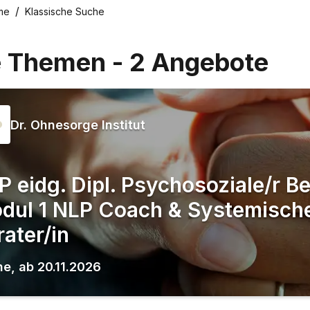
me
Klassische Suche
e Themen
-
2
Angebote
Dr. Ohnesorge Institut
P eidg. Dipl. Psychosoziale/r Be
dul 1 NLP Coach & Systemisch
rater/in
ne
,
ab
20.11.2026