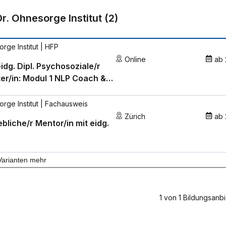
Dr. Ohnesorge Institut
(
2
)
rge Institut
| HFP
Online
ab
idg. Dipl. Psychosoziale/r
er/in: Modul 1 NLP Coach &
emischer Coach und
er/in
rge Institut
| Fachausweis
Zürich
ab
ebliche/r Mentor/in mit eidg.
Varianten mehr
1
von
1
Bildungsanbi