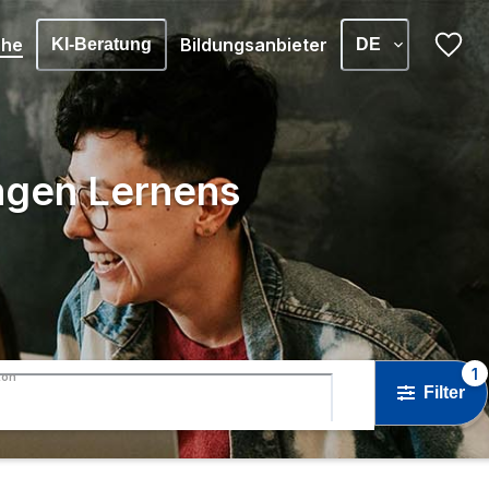
che
Bildungsanbieter
KI-Beratung
DE
angen Lernens
1
ton
Filter