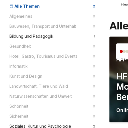
Ho
Alle Themen
2
Allgemeines
0
All
Bauwesen, Transport und Unterhalt
0
Bildung und Pädagogik
1
Gesundheit
0
Hotel, Gastro, Tourismus und Events
0
HFP
Informatik
0
HF
Kunst und Design
0
Mo
Landwirtschaft, Tiere und Wald
0
Be
Naturwissenschaften und Umwelt
0
Schönheit
0
Onli
Sicherheit
0
Soziales, Kultur und Psychologie
2