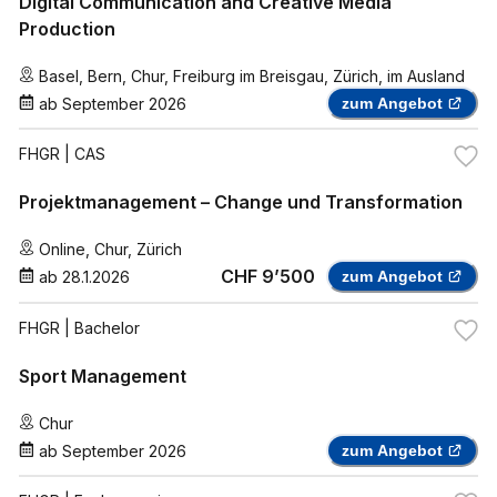
Digital Communication and Creative Media
Production
Basel
,
Bern
,
Chur
,
Freiburg im Breisgau
,
Zürich
,
im Ausland
ab
September 2026
zum Angebot
FHGR
| CAS
Projektmanagement – Change und Transformation
Online
,
Chur
,
Zürich
CHF 9’500
ab
28.1.2026
zum Angebot
FHGR
| Bachelor
Sport Management
Chur
ab
September 2026
zum Angebot