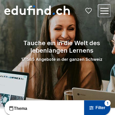
Tauche ein in die Welt des
lebenlangen Lernens
17’585
Angebote in der ganzen Schweiz
1
Filter
Thema