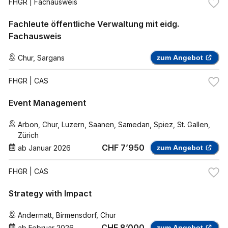
FHGR
| Fachausweis
Fachleute öffentliche Verwaltung mit eidg.
Fachausweis
Chur
,
Sargans
zum Angebot
FHGR
| CAS
Event Management
Arbon
,
Chur
,
Luzern
,
Saanen
,
Samedan
,
Spiez
,
St. Gallen
,
Zürich
CHF 7’950
ab
Januar 2026
zum Angebot
FHGR
| CAS
Strategy with Impact
Andermatt
,
Birmensdorf
,
Chur
CHF 8’000
ab
Februar 2026
zum Angebot