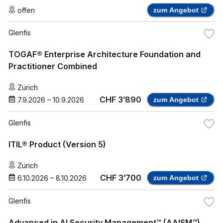
offen
zum Angebot
Glenfis
TOGAF® Enterprise Architecture Foundation and
Practitioner Combined
Zürich
CHF 3’890
7.9.2026
–
10.9.2026
zum Angebot
Glenfis
ITIL® Product (Version 5)
Zürich
CHF 3’700
6.10.2026
–
8.10.2026
zum Angebot
Glenfis
Advanced in AI Security Management™ (AAISM™)