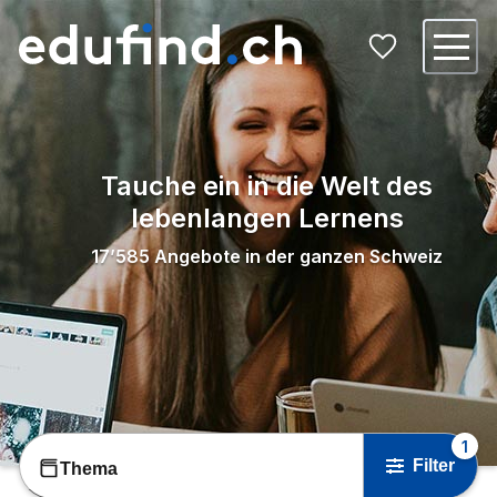
Tauche ein in die Welt des
lebenlangen Lernens
17’585
Angebote in der ganzen Schweiz
1
Filter
Thema