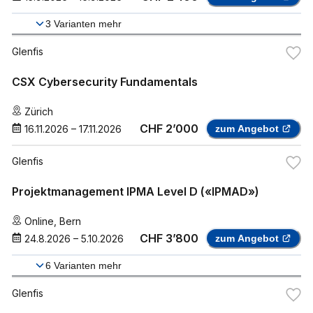
3
Varianten mehr
Glenfis
CSX Cybersecurity Fundamentals
Zürich
CHF 2’000
16.11.2026
–
17.11.2026
zum Angebot
Glenfis
Projektmanagement IPMA Level D («IPMAD»)
Online
,
Bern
CHF 3’800
24.8.2026
–
5.10.2026
zum Angebot
6
Varianten mehr
Glenfis