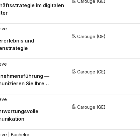
Carouge (GE)
äftsstrategie im digitalen
lter
ève
Carouge (GE)
rerlebnis und
enstrategie
ève
Carouge (GE)
rnehmensführung —
nizieren Sie Ihre
nisse effektiv
ève
Carouge (GE)
ntwortungsvolle
unikation
ève
| Bachelor