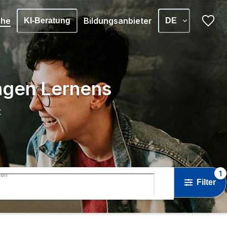
che
Bildungsanbieter
KI-Beratung
DE
angen Lernens
z
1
ton
Filter