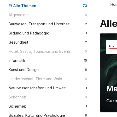
Ho
Alle Themen
73
Allgemeines
0
All
Bauwesen, Transport und Unterhalt
2
Bildung und Pädagogik
1
Gesundheit
2
Hotel, Gastro, Tourismus und Events
0
Informatik
15
Kunst und Design
6
Landwirtschaft, Tiere und Wald
0
Me
Naturwissenschaften und Umwelt
1
Schönheit
0
Caro
Sicherheit
1
Soziales, Kultur und Psychologie
8