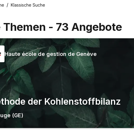
me
Klassische Suche
e Themen
-
73
Angebote
Haute école de gestion de Genève
thode der Kohlenstoffbilanz
uge (GE)