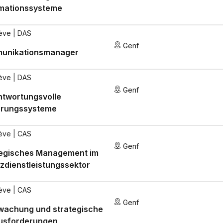
rmationssysteme
ève
| DAS
Genf
unikationsmanager
ève
| DAS
Genf
ntwortungsvolle
erungssysteme
ève
| CAS
Genf
tegisches Management im
zdienstleistungssektor
ève
| CAS
Genf
wachung und strategische
usforderungen