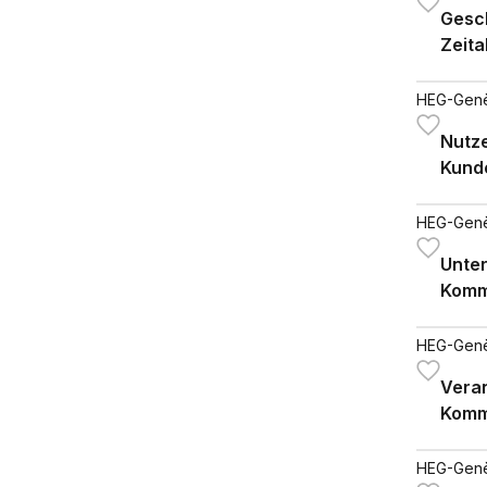
Gesch
Zeita
HEG-Gen
Nutze
Kund
HEG-Gen
Unte
Kommu
Ergeb
HEG-Gen
Vera
Komm
HEG-Gen