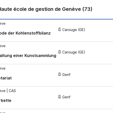
Haute école de gestion de Genève
(
73
)
ève
Carouge (GE)
de der Kohlenstoffbilanz
ève
Carouge (GE)
altung einer Kunstsammlung
ève
Genf
tariat
ève
| CAS
Genf
rkette