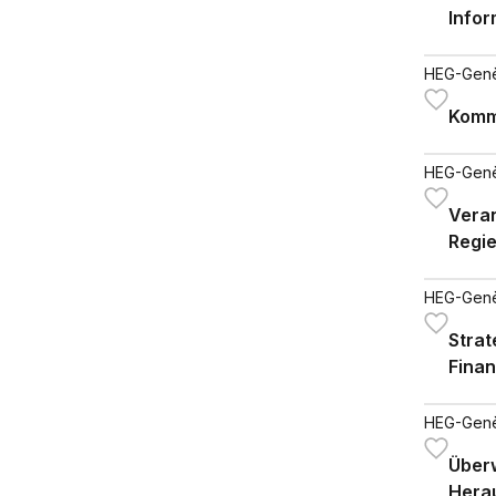
Info
HEG-Gen
Komm
HEG-Gen
Vera
Regi
HEG-Gen
Stra
Finan
HEG-Gen
Über
Hera