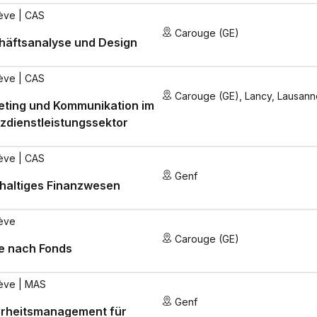
ève
| CAS
Carouge (GE)
häftsanalyse und Design
ève
| CAS
Carouge (GE)
,
Lancy
,
Lausann
eting und Kommunikation im
zdienstleistungssektor
ève
| CAS
Genf
haltiges Finanzwesen
ève
Carouge (GE)
e nach Fonds
ève
| MAS
Genf
erheitsmanagement für