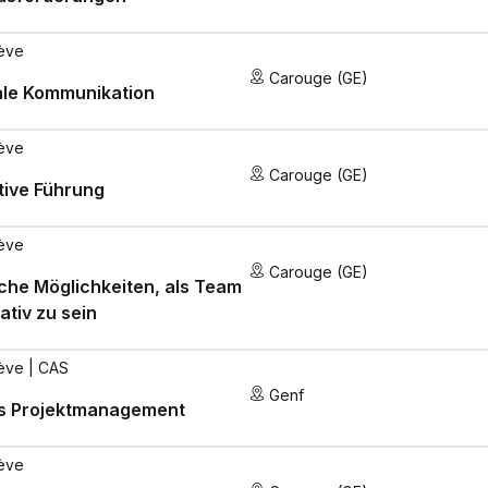
ève
Carouge (GE)
ale Kommunikation
ève
Carouge (GE)
tive Führung
ève
Carouge (GE)
che Möglichkeiten, als Team
ativ zu sein
ève
| CAS
Genf
es Projektmanagement
ève