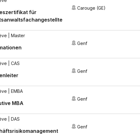
ève
Carouge (GE)
szertifikat für
tsanwaltsfachangestellte
ève
| Master
Genf
rmationen
ève
| CAS
Genf
nleiter
ève
| EMBA
Genf
utive MBA
ève
| DAS
Genf
häftsrisikomanagement