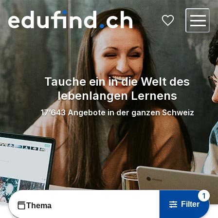
Tauche ein in die Welt des
lebenlangen Lernens
17’643
Angebote in der ganzen Schweiz
1
Filter
Thema