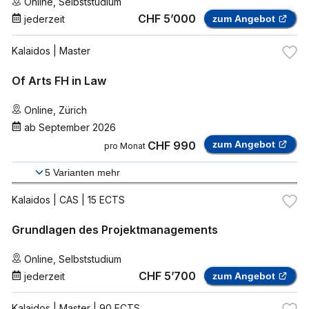
Online
,
Selbststudium
CHF 5’000
jederzeit
zum Angebot
Kalaidos
| Master
Of Arts FH in Law
Online
,
Zürich
ab
September 2026
CHF 990
zum Angebot
pro Monat
5
Varianten mehr
Kalaidos
| CAS | 15 ECTS
Grundlagen des Projektmanagements
Online
,
Selbststudium
CHF 5’700
jederzeit
zum Angebot
Kalaidos
| Master | 90 ECTS