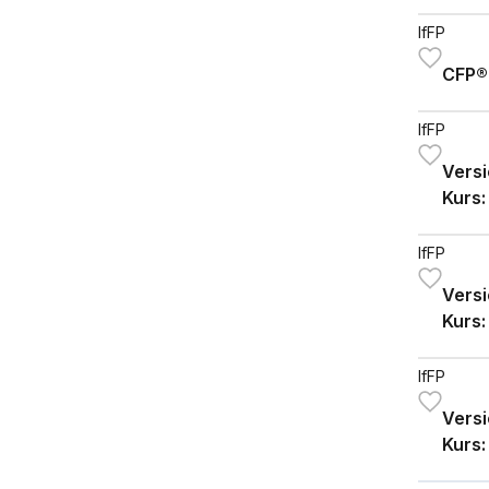
«Nic
«Kra
IfFP
CFP® 
IfFP
Versi
Kurs:
«Leb
IfFP
Versi
Kurs:
«Leb
«Kra
IfFP
Versi
Kurs: 
"Kra