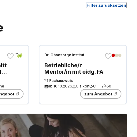
Filter zurücksetzen
e
Dr. Ohnesorge Institut
ttler/in
Betriebliche/r
dul
Mentor/in mit eidg. FA
Fachausweis
ine
ab
16.10.2026
Gisikon
CHF 2’450
ngebot
zum Angebot