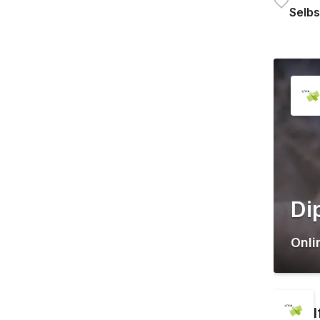
Selbs
Di
Onli