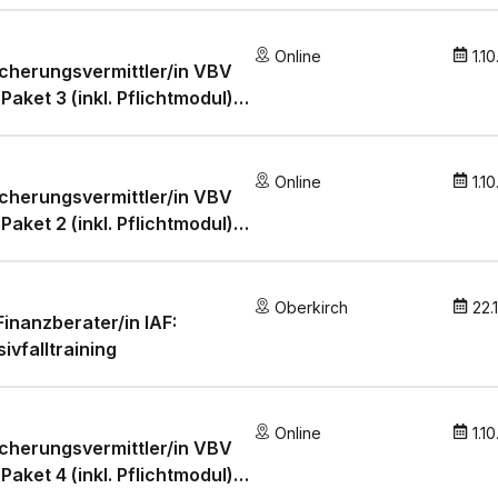
Online
1.1
cherungsvermittler/in VBV
 Paket 3 (inkl. Pflichtmodul)
en» und
nkenzusatzversicherung»
Online
1.1
cherungsvermittler/in VBV
 Paket 2 (inkl. Pflichtmodul)
en» und «Nichtleben»
Oberkirch
22.
 Finanzberater/in IAF:
sivfalltraining
Online
1.1
cherungsvermittler/in VBV
 Paket 4 (inkl. Pflichtmodul)