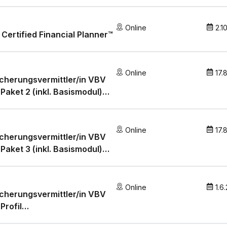
htleben» und
nkenzusatzversicherung»
Online
2.1
Certified Financial Planner™
Online
17.
cherungsvermittler/in VBV
 Paket 2 (inkl. Basismodul)
en» und «Nichtleben»
Online
17.
cherungsvermittler/in VBV
 Paket 3 (inkl. Basismodul)
en» und
nkenzusatzversicherung»
Online
1.6
cherungsvermittler/in VBV
Profil
nkenzusatzversicherung"