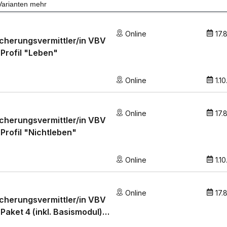
Varianten mehr
Online
17.
cherungsvermittler/in VBV
 Profil "Leben"
Online
1.1
Online
17.
cherungsvermittler/in VBV
 Profil "Nichtleben"
Online
1.1
Online
17.
cherungsvermittler/in VBV
 Paket 4 (inkl. Basismodul)
htleben» und