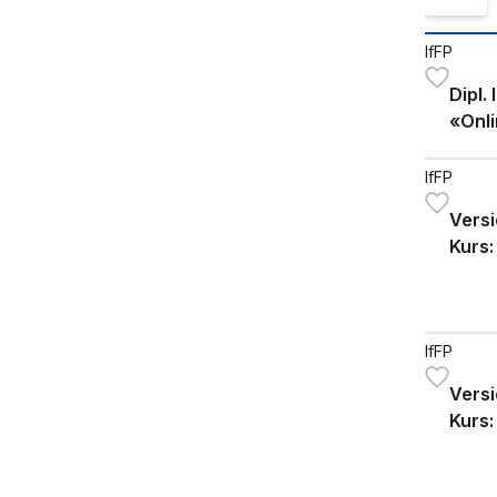
IfFP
Dipl.
«Onli
IfFP
Versi
Kurs:
"Gene
Kenn
IfFP
Versi
Kurs: