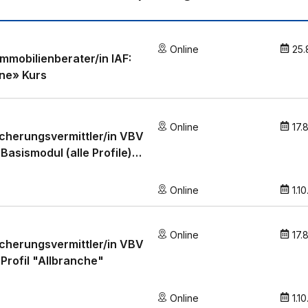
Online
25.
 Immobilienberater/in IAF:
ne» Kurs
Online
17.
cherungsvermittler/in VBV
 Basismodul (alle Profile)
relle Fähigkeiten und
tnisse"
Online
1.1
Online
17.
cherungsvermittler/in VBV
 Profil "Allbranche"
Online
1.1