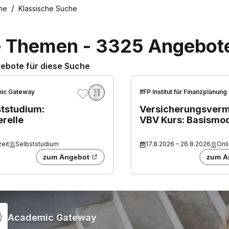
me
Klassische Suche
e Themen
-
3325
Angebot
ebote für diese Suche
ic Gateway
IfFP Institut für Finanzplanung
ststudium:
Versicherungsvermi
relle
VBV Kurs: Basismo
(alle Profile)
"Generelle
zeit
Selbststudium
17.8.2026
–
26.8.2026
Onl
Fähigkeiten und
zum Angebot
zum A
Kenntnisse"
Academic Gateway