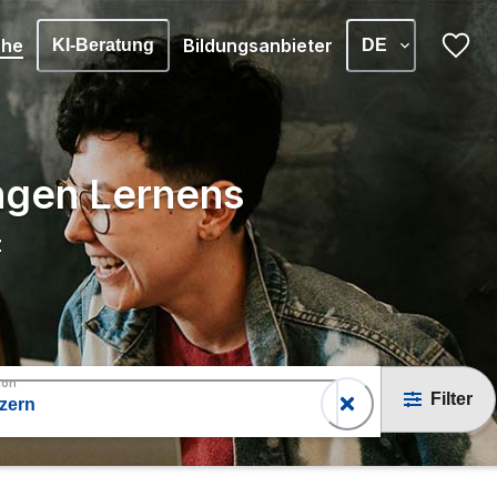
che
Bildungsanbieter
KI-Beratung
DE
angen Lernens
z
ton
Filter