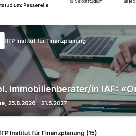
Selbststudium
jed
tstudium: Passerelle
IfFP Institut für Finanzplanung
pl. Immobilienberater/in IAF: «O
ne
,
25.8.2026
–
21.5.2027
IfFP Institut für Finanzplanung
(
15
)