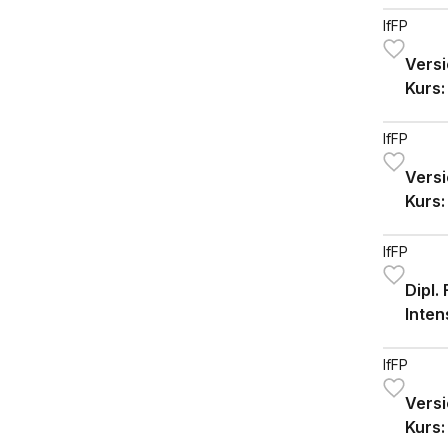
IfFP
Versi
Kurs:
«Leb
«Kra
IfFP
Versi
Kurs:
«Leb
IfFP
Dipl.
Inten
IfFP
Versi
Kurs: