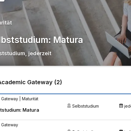
rität
lbststudium: Matura
ststudium
,
jederzeit
Academic Gateway
(
2
)
 Gateway
| Maturität
Selbststudium
jed
tstudium: Matura
 Gateway