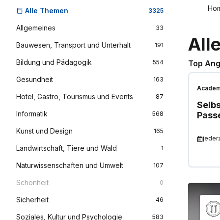
Ho
Alle Themen
3325
Allgemeines
33
All
Bauwesen, Transport und Unterhalt
191
Bildung und Pädagogik
554
Top Ang
Gesundheit
163
Academ
Hotel, Gastro, Tourismus und Events
87
Selb
Informatik
568
Passe
Kunst und Design
165
jeder
Landwirtschaft, Tiere und Wald
1
Naturwissenschaften und Umwelt
107
Schönheit
0
Sicherheit
46
Soziales, Kultur und Psychologie
583