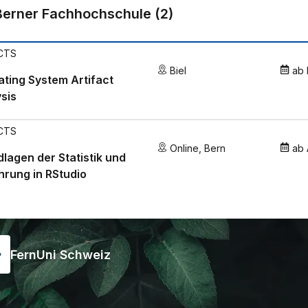
Berner Fachhochschule
(
2
)
ECTS
Biel
ab
ting System Artifact
sis
ECTS
Online
,
Bern
ab
lagen der Statistik und
hrung in RStudio
FernUni Schweiz