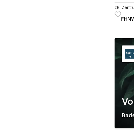
zB. Zentr
FHNW
Vo
Bad