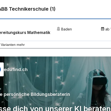
ABB Technikerschule
(
1
)
Baden
ab
ereitungskurs Mathematik
Varianten mehr
edufind.ch
e persönliche Bildungsberaterin
sse dich von unserer KI beraten