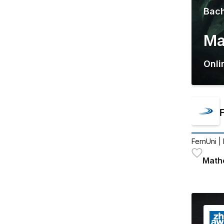
Bach
Ma
Onli
FernUni
| 
Math