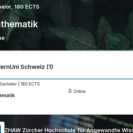
elor, 180 ECTS
thematik
ne
FernUni Schweiz
(
1
)
Bachelor | 180 ECTS
Online
ematik
ZHAW Zürcher Hochschule für Angewandte Wis