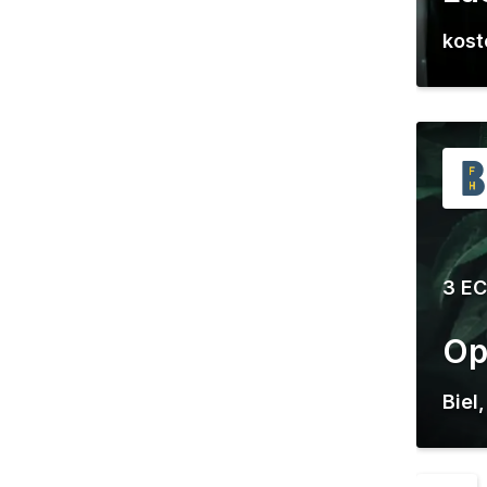
kost
3 E
Op
Biel