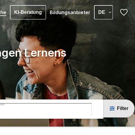
che
Bildungsanbieter
KI-Beratung
DE
angen Lernens
ton
Filter