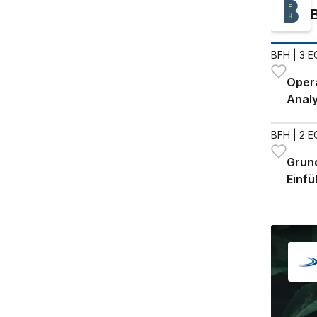
BFH
| 3 
Opera
Analy
BFH
| 2 
Grund
Einfü