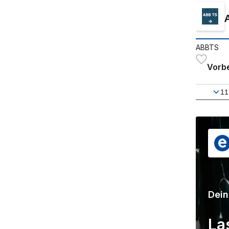
ABBTS
Vorb
11
Dein
La