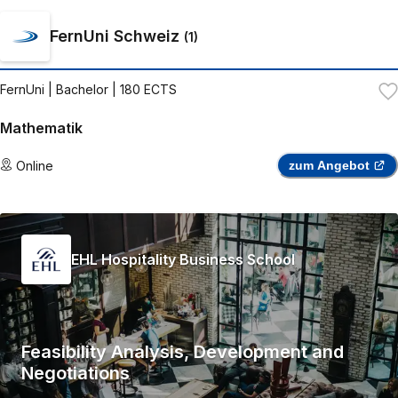
FernUni Schweiz
(
1
)
FernUni
| Bachelor | 180 ECTS
Mathematik
Online
zum Angebot
EHL Hospitality Business School
Feasibility Analysis, Development and
Negotiations