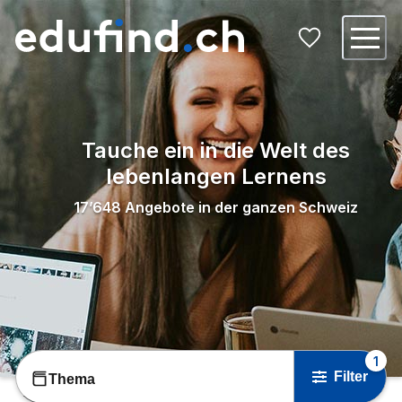
Tauche ein in die Welt des
lebenlangen Lernens
17’648
Angebote in der ganzen Schweiz
1
Filter
Thema