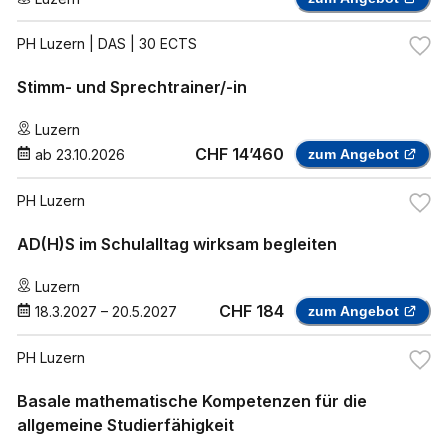
PH Luzern
| DAS | 30 ECTS
Stimm- und Sprechtrainer/-in
Luzern
CHF 14’460
ab
23.10.2026
zum Angebot
PH Luzern
AD(H)S im Schulalltag wirksam begleiten
Luzern
CHF 184
18.3.2027
–
20.5.2027
zum Angebot
PH Luzern
Basale mathematische Kompetenzen für die
allgemeine Studierfähigkeit