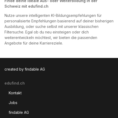
Finde deine ideale Aus- oder Weiterbildung in der
Schweiz mit edufind.ch
Nutze unsere intelligenten KI-Bildungsempfehlungen für
personalisierte Empfehlungen basierend auf deiner bisherigen
Ausbildung, oder suche selbst mit unserer klassischen
Filtersuche. Egal ob du neu einsteigen oder dich
weiterentwickeln möchtest, wir bieten die passenden
Angebote für deine Karriereziele.
created by findable AG
edufind.ch
Kontakt
Jobs
findable AG