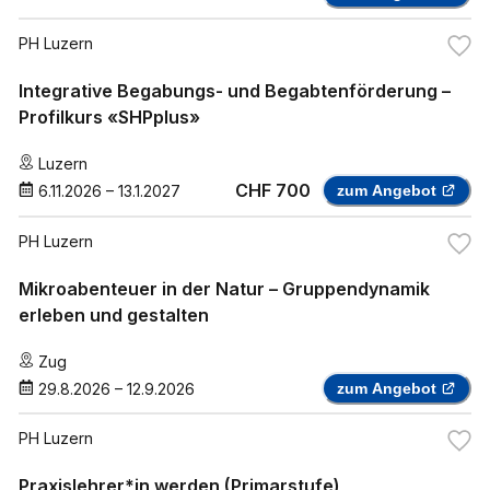
PH Luzern
Integrative Begabungs- und Begabtenförderung –
Profilkurs «SHPplus»
Luzern
CHF 700
6.11.2026
–
13.1.2027
zum Angebot
PH Luzern
Mikroabenteuer in der Natur – Gruppendynamik
erleben und gestalten
Zug
29.8.2026
–
12.9.2026
zum Angebot
PH Luzern
Praxislehrer*in werden (Primarstufe)