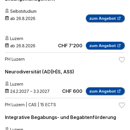
Selbststudium
ab
26.8.2026
zum Angebot
Luzern
CHF 7’200
ab
26.8.2026
zum Angebot
PH Luzern
Neurodiversität (AD[H]S, ASS)
Luzern
CHF 600
24.2.2027
–
3.3.2027
zum Angebot
PH Luzern
| CAS | 15 ECTS
Integrative Begabungs- und Begabtenförderung
Luzern