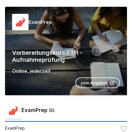
ExamPrep
Vorbereitungskurs ETH -
Aufnahmeprüfung
Online
,
jederzeit
zum Angebot
ExamPrep
(
5
)
ExamPrep