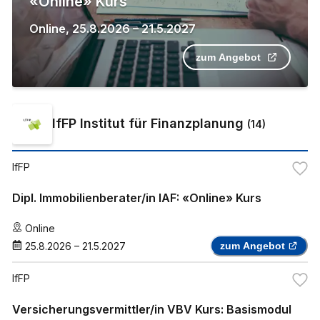
«Online» Kurs
Online
,
25.8.2026
–
21.5.2027
zum Angebot
IfFP Institut für Finanzplanung
(
14
)
IfFP
Dipl. Immobilienberater/in IAF: «Online» Kurs
Online
25.8.2026
–
21.5.2027
zum Angebot
IfFP
Versicherungsvermittler/in VBV Kurs: Basismodul