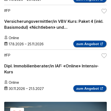
IfFP
Versicherungsvermittler/in VBV Kurs: Paket 4 (inkl.
Basismodul) «Nichtleben» und
«Krankenzusatzversicherung»
Online
17.8.2026
–
25.11.2026
zum Angebot
IfFP
Dipl. Immobilienberater/in IAF: «Online» Intensiv-
Kurs
Online
30.11.2026
–
21.5.2027
zum Angebot