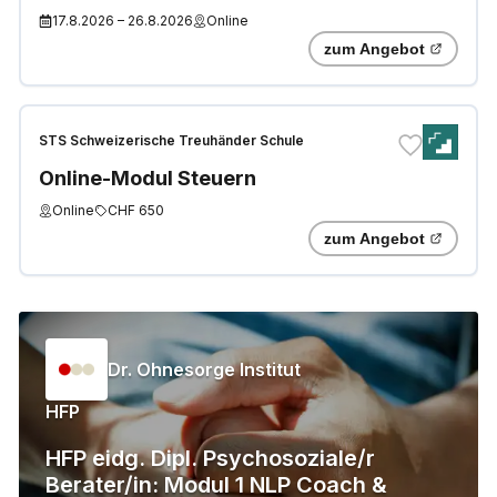
"Generelle Fähigkeiten und
17.8.2026
–
26.8.2026
Online
Kenntnisse"
zum Angebot
STS Schweizerische Treuhänder Schule
Online-Modul Steuern
Online
CHF 650
zum Angebot
Dr. Ohnesorge Institut
HFP
HFP eidg. Dipl. Psychosoziale/r
Berater/in: Modul 1 NLP Coach &