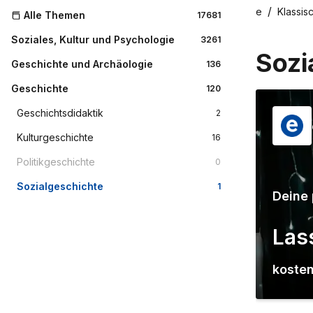
Home
Klassis
Alle Themen
17681
Soziales, Kultur und Psychologie
3261
Sozi
Geschichte und Archäologie
136
Geschichte
120
Geschichtsdidaktik
2
Kulturgeschichte
16
Politikgeschichte
0
Sozialgeschichte
1
Deine 
Las
kosten