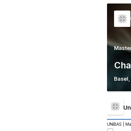
Maste
Cha
Basel
Un
UNIBAS
| Ma