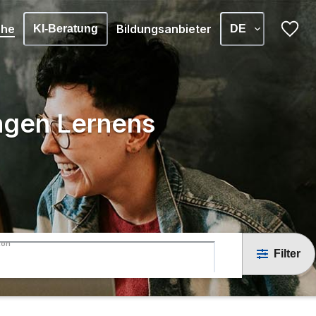
che
Bildungsanbieter
KI-Beratung
DE
angen Lernens
ton
Filter