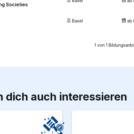
Basel
ab
g Societies
Basel
ab
1
von
1
Bildungsanbi
 dich auch interessieren