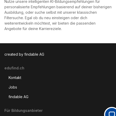
Nutze unsere intelligenten KI-Bildungsempfehlungen für
personalisierte Empfehlungen basierend auf deiner bisherigen
Ausbildung, oder suche selbst mit unserer klassischen
Filtersuche. Egal ob du neu einsteigen oder dich
weiterentwickeln möchtest, wir bieten die passenden
Angebote für deine Karriereziele.
created by findable AG
edufind.ch
Kontakt
Jobs
findable AG
Für Bildungsanbieter