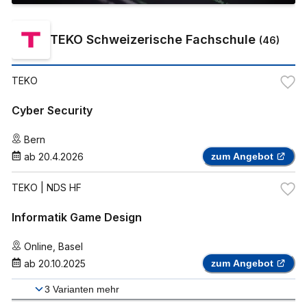
TEKO Schweizerische Fachschule
(
46
)
TEKO
Cyber Security
Bern
ab
20.4.2026
zum Angebot
TEKO
| NDS HF
Informatik Game Design
Online
,
Basel
ab
20.10.2025
zum Angebot
3
Varianten mehr