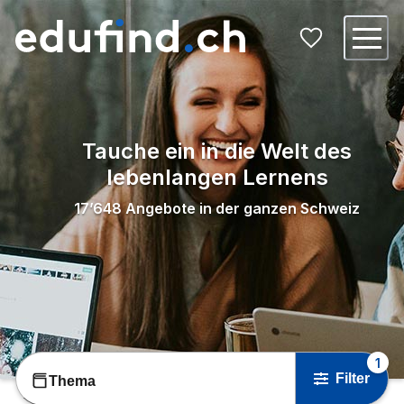
Tauche ein in die Welt des
lebenlangen Lernens
17’648
Angebote in der ganzen Schweiz
1
Filter
Thema