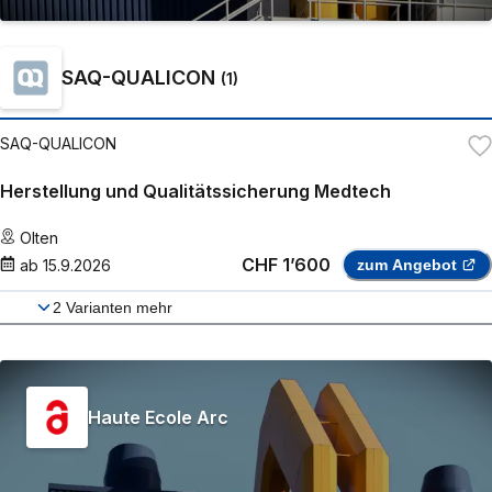
SAQ-QUALICON
(
1
)
SAQ-QUALICON
Herstellung und Qualitätssicherung Medtech
Olten
CHF 1’600
ab
15.9.2026
zum Angebot
2
Varianten mehr
Haute Ecole Arc