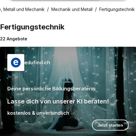
e, Metall und Mechanik
Mechanik und Metall
Fertigungstechnik
Fertigungstechnik
22
Angebote
edufind.ch
Deine persönliche Bildungsberaterin
Lasse dich von unserer KI beraten!
kostenlos & unverbindlich
Jetzt starten