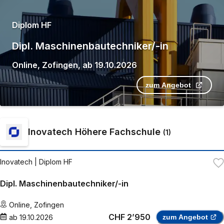
Diplom HF
Dipl. Maschinenbautechniker/-in
Online
,
Zofingen
,
ab
19.10.2026
zum Angebot
Inovatech Höhere Fachschule
(
1
)
Inovatech
| Diplom HF
Dipl. Maschinenbautechniker/-in
Online
,
Zofingen
CHF 2’950
ab
19.10.2026
zum Angebot