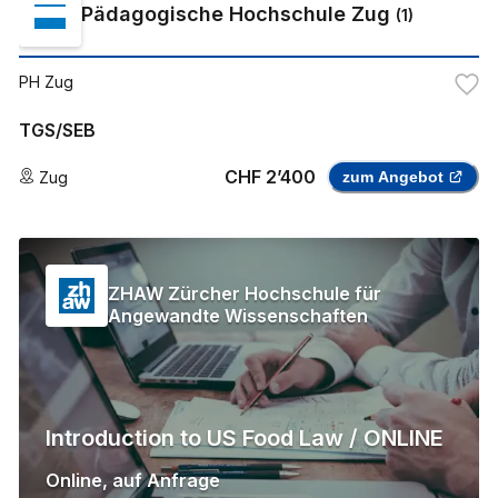
Pädagogische Hochschule Zug
(
1
)
PH Zug
TGS/SEB
CHF 2’400
Zug
zum Angebot
ZHAW Zürcher Hochschule für
Angewandte Wissenschaften
Introduction to US Food Law / ONLINE
Online
,
auf Anfrage