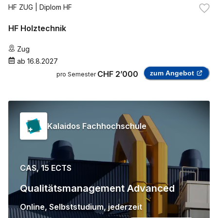
HF ZUG
| Diplom HF
HF Holztechnik
Zug
ab
16.8.2027
CHF 2’000
zum Angebot
pro Semester
Kalaidos Fachhochschule
CAS, 15 ECTS
Qualitätsmanagement Advanced
Online
,
Selbststudium
,
jederzeit