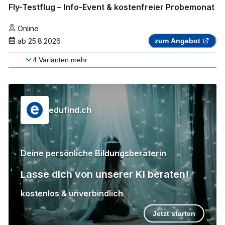
Fly-Testflug – Info-Event & kostenfreier Probemonat
Online
ab
25.8.2026
zum Angebot
4
Varianten mehr
edufind.ch
Deine persönliche Bildungsberaterin
Lasse dich von unserer KI beraten!
kostenlos & unverbindlich
Jetzt starten