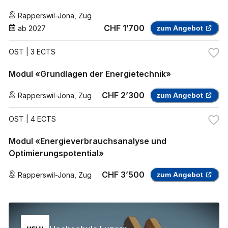
Rapperswil-Jona
,
Zug
CHF 1’700
ab
2027
zum Angebot
OST
| 3 ECTS
Modul «Grundlagen der Energietechnik»
CHF 2’300
Rapperswil-Jona
,
Zug
zum Angebot
OST
| 4 ECTS
Modul «Energieverbrauchsanalyse und
Optimierungspotential»
CHF 3’500
Rapperswil-Jona
,
Zug
zum Angebot