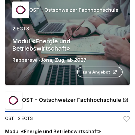
OST – Ostschweizer Fachhochschule
2 ECTS
Modul «Energie und
Betriebswirtschaft»
Rapperswil-Jona
,
Zug
,
ab
2027
zum Angebot
OST – Ostschweizer Fachhochschule
(
3
)
OST
| 2 ECTS
Modul «Energie und Betriebswirtschaft»