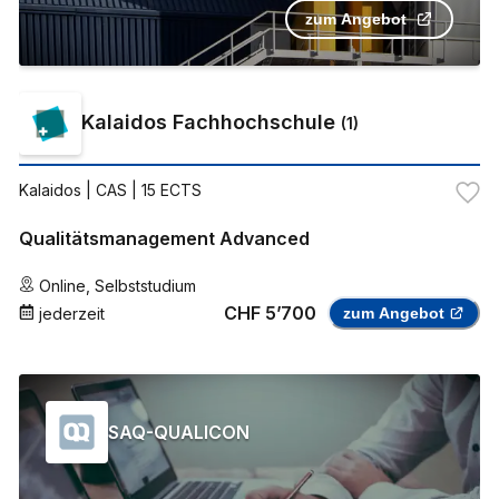
zum Angebot
Kalaidos Fachhochschule
(
1
)
Kalaidos
| CAS | 15 ECTS
Qualitätsmanagement Advanced
Online
,
Selbststudium
CHF 5’700
jederzeit
zum Angebot
SAQ-QUALICON