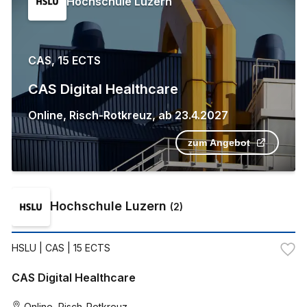
Hochschule Luzern
CAS, 15 ECTS
CAS Digital Healthcare
Online
,
Risch-Rotkreuz
,
ab
23.4.2027
zum Angebot
Hochschule Luzern
(
2
)
HSLU
| CAS | 15 ECTS
CAS Digital Healthcare
Online
,
Risch-Rotkreuz