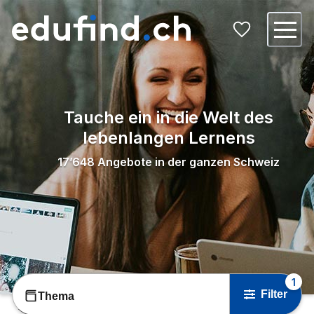
Tauche ein in die Welt des
lebenlangen Lernens
17’648
Angebote in der ganzen Schweiz
1
Filter
Thema