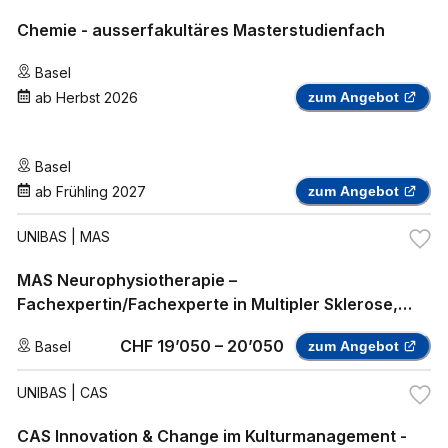
Chemie - ausserfakultäres Masterstudienfach
Basel
ab
Herbst 2026
zum Angebot
Basel
ab
Frühling 2027
zum Angebot
UNIBAS
| MAS
MAS Neurophysiotherapie –
Fachexpertin/Fachexperte in Multipler Sklerose,
Morbus Parkinson und Stroke - Master of Advanced
CHF 19’050 – 20’050
Basel
zum Angebot
Studies
UNIBAS
| CAS
CAS Innovation & Change im Kulturmanagement -