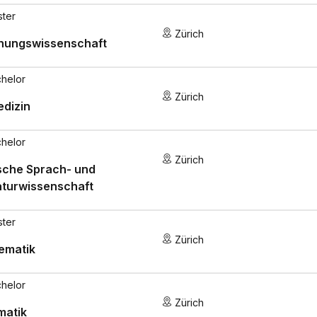
ster
Zürich
ehungswissenschaft
helor
Zürich
dizin
helor
Zürich
sche Sprach- und
aturwissenschaft
ster
Zürich
ematik
helor
Zürich
matik