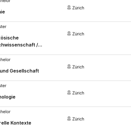
helor
Zürich
ie
ster
Zürich
zösische
chwissenschaft /
aturwissenschaft
helor
Zürich
 und Gesellschaft
ster
Zürich
hologie
helor
Zürich
relle Kontexte