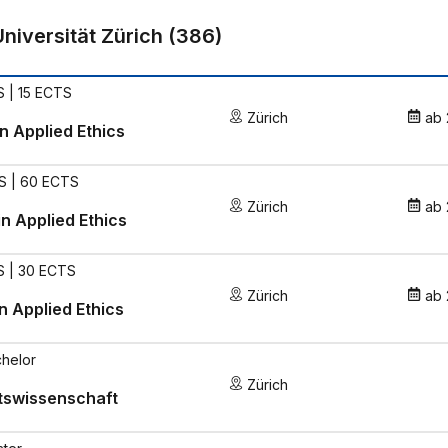
Universität Zürich
(
386
)
 | 15 ECTS
Zürich
ab
n Applied Ethics
S | 60 ECTS
Zürich
ab
n Applied Ethics
S | 30 ECTS
Zürich
ab
n Applied Ethics
helor
Zürich
tswissenschaft