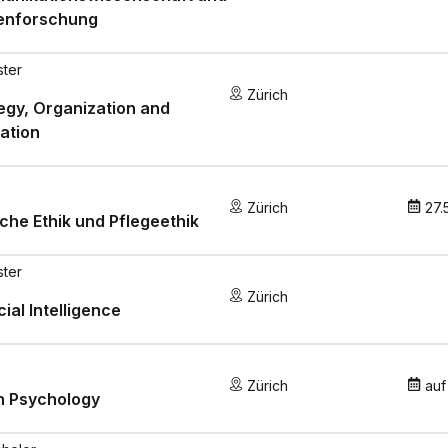
enforschung
ster
Zürich
egy, Organization and
ation
Zürich
27.
sche Ethik und Pflegeethik
ster
Zürich
cial Intelligence
Zürich
auf
n Psychology