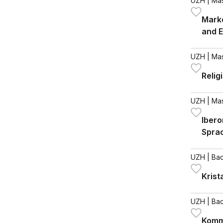
UZH
| Ma
Marke
and 
UZH
| Ma
Relig
UZH
| Ma
Iber
Spra
Liter
UZH
| Bac
Krist
UZH
| Bac
Komm