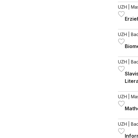
UZH
| Ma
Erzi
UZH
| Bac
Biome
UZH
| Bac
Slavi
Liter
UZH
| Ma
Math
UZH
| Bac
Infor