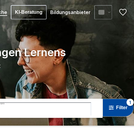
che
Bildungsanbieter
KI-Beratung
angen Lernens
z
1
ton
Filter