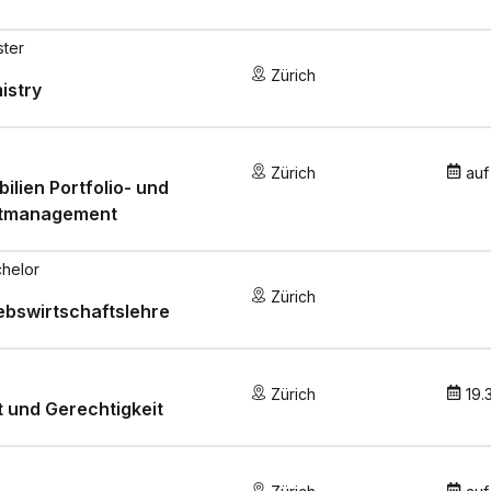
ster
Zürich
istry
Zürich
auf
ilien Portfolio- und
tmanagement
helor
Zürich
ebswirtschaftslehre
Zürich
19.
 und Gerechtigkeit