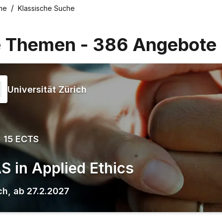
me
Klassische Suche
e Themen
-
386
Angebote
Universität Zürich
 15 ECTS
S in Applied Ethics
ch
,
ab
27.2.2027