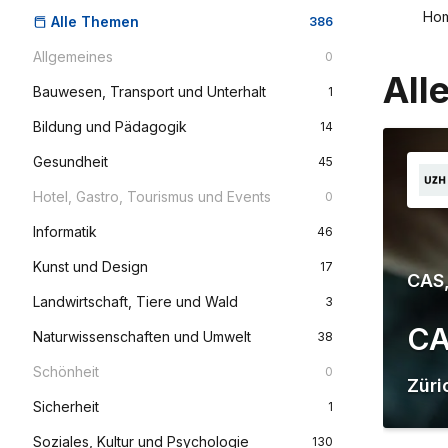
Ho
Alle Themen
386
Allgemeines
0
All
Bauwesen, Transport und Unterhalt
1
Bildung und Pädagogik
14
Gesundheit
45
Hotel, Gastro, Tourismus und Events
0
Informatik
46
Kunst und Design
17
CAS,
Landwirtschaft, Tiere und Wald
3
CA
Naturwissenschaften und Umwelt
38
Schönheit
0
Züri
Sicherheit
1
Soziales, Kultur und Psychologie
130