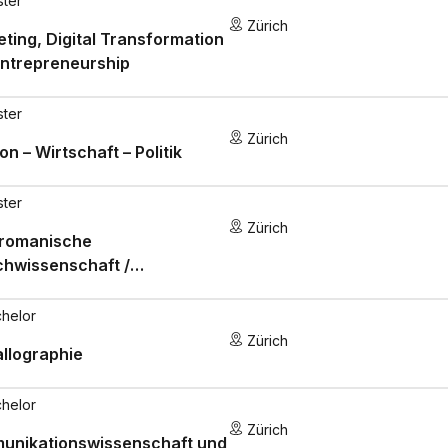
ster
Zürich
ting, Digital Transformation
Entrepreneurship
ster
Zürich
ion – Wirtschaft – Politik
ster
Zürich
oromanische
chwissenschaft /
aturwissenschaft
helor
Zürich
allographie
helor
Zürich
unikationswissenschaft und