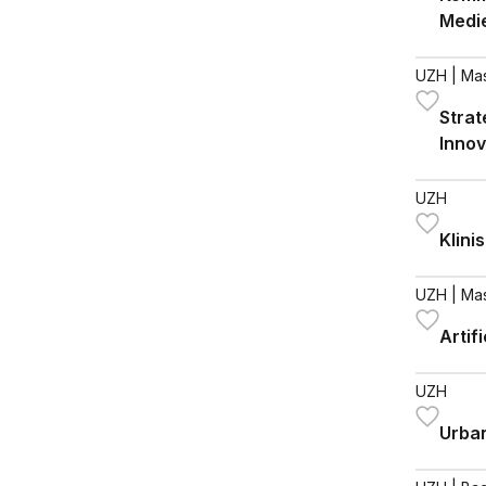
Medi
UZH
| Ma
Strat
Innov
UZH
Klini
UZH
| Ma
Artifi
UZH
Urba