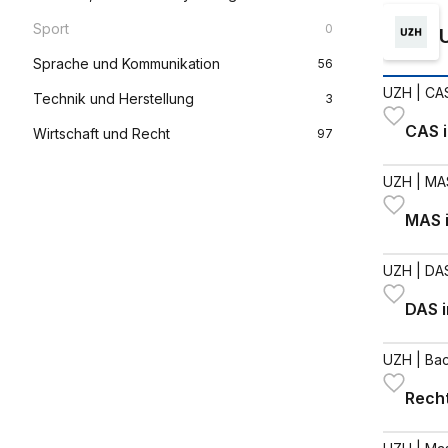
Sport
0
Sprache und Kommunikation
56
UZH
| CAS
Technik und Herstellung
3
CAS i
Wirtschaft und Recht
97
UZH
| MA
MAS i
UZH
| DA
DAS i
UZH
| Bac
Rech