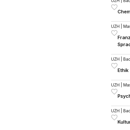
UZH
| Bac
Chem
UZH
| Ma
Fran
Spra
Liter
UZH
| Bac
Ethik
UZH
| Ma
Psyc
UZH
| Bac
Kultu