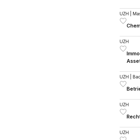
UZH
| Ma
Chem
UZH
Immob
Asse
UZH
| Bac
Betri
UZH
Recht
UZH