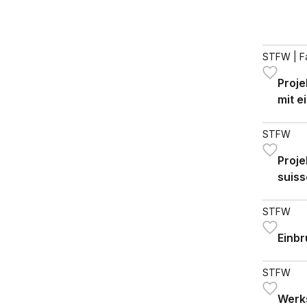
STFW
| F
Proje
mit e
STFW
Proje
suiss
STFW
Einb
STFW
Werks