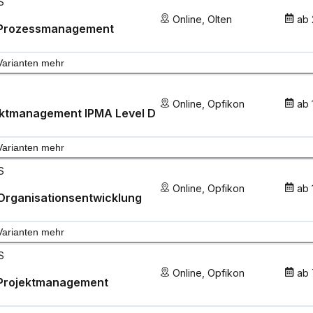
S
Online
,
Olten
ab
Prozessmanagement
Varianten mehr
Online
,
Opfikon
ab
ektmanagement IPMA Level D
Varianten mehr
S
Online
,
Opfikon
ab
Organisationsentwicklung
Varianten mehr
S
Online
,
Opfikon
ab
Projektmanagement