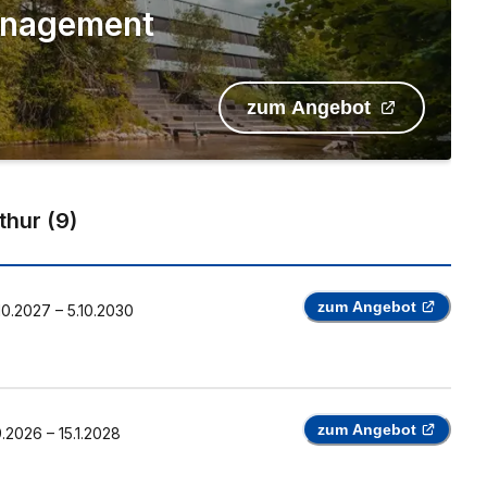
 Management
zum Angebot
thur
(
9
)
zum Angebot
10.2027
–
5.10.2030
zum Angebot
9.2026
–
15.1.2028