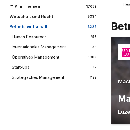
Ho
Alle Themen
17652
Wirtschaft und Recht
5334
Bet
Betriebswirtschaft
3222
Human Resources
256
Internationales Management
33
Operatives Management
1987
Start-ups
42
Strategisches Management
1122
Mas
Ma
Luze