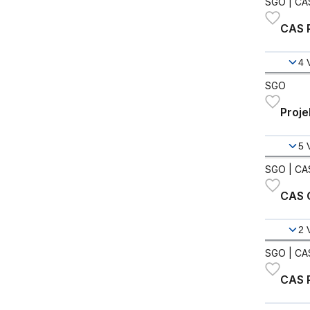
SGO
| CA
CAS 
4
SGO
Proj
5
SGO
| CA
CAS 
2
SGO
| CA
CAS 