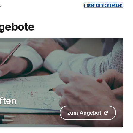
t
Filter zurücksetzen
gebote
ften
zum Angebot