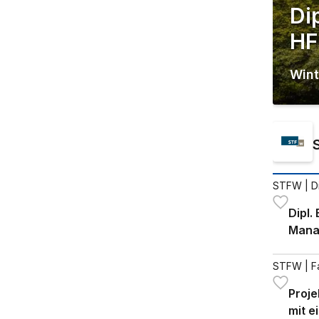
Di
HF
Wint
STFW
| D
Dipl. 
Mana
STFW
| F
Proje
mit e