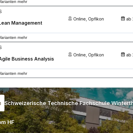
Varianten mehr
S
Online
,
Opfikon
ab
Lean Management
Varianten mehr
S
Online
,
Opfikon
ab
gile Business Analysis
Varianten mehr
Schweizerische Technische Fachschule Wintert
om HF