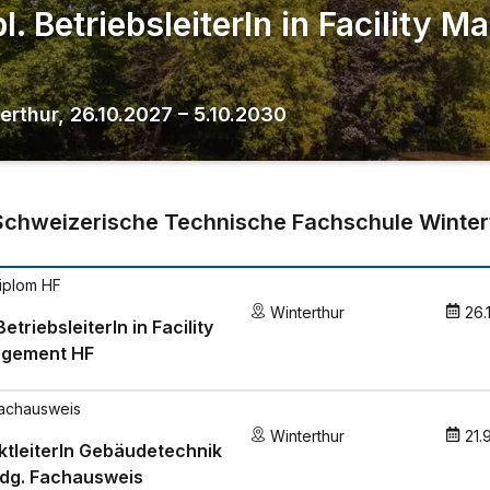
pl. BetriebsleiterIn in Facility
erthur
,
26.10.2027
–
5.10.2030
Schweizerische Technische Fachschule Winter
iplom HF
Winterthur
26.
BetriebsleiterIn in Facility
gement HF
achausweis
Winterthur
21.
ktleiterIn Gebäudetechnik
idg. Fachausweis