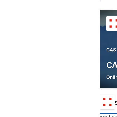
CAS
CA
Onli