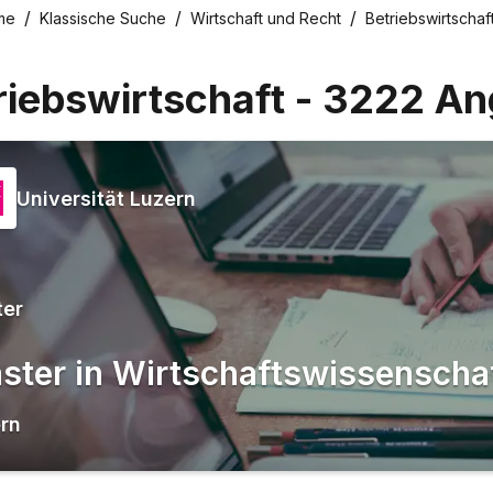
me
Klassische Suche
Wirtschaft und Recht
Betriebswirtschaf
riebswirtschaft
-
3222
An
Universität Luzern
ter
ster in Wirtschaftswissenscha
rn