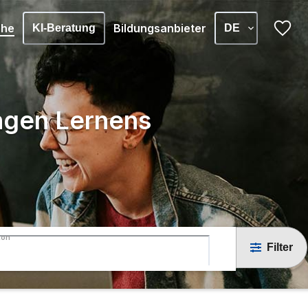
che
Bildungsanbieter
KI-Beratung
DE
angen Lernens
z
ton
Filter