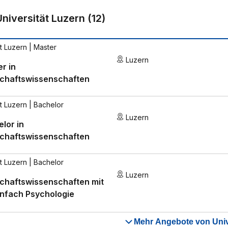
Universität Luzern
(
12
)
ät Luzern
| Master
Luzern
r in
schaftswissenschaften
ät Luzern
| Bachelor
Luzern
lor in
schaftswissenschaften
ät Luzern
| Bachelor
Luzern
chaftswissenschaften mit
nfach Psychologie
Mehr Angebote von Univ