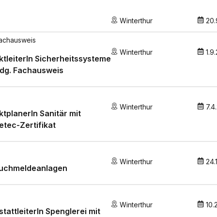
Winterthur
20.
achausweis
Winterthur
1.9
ktleiterIn Sicherheitssysteme
idg. Fachausweis
Winterthur
7.4
ktplanerIn Sanitär mit
etec-Zertifikat
Winterthur
24.
ruchmeldeanlagen
Winterthur
10.
tattleiterIn Spenglerei mit