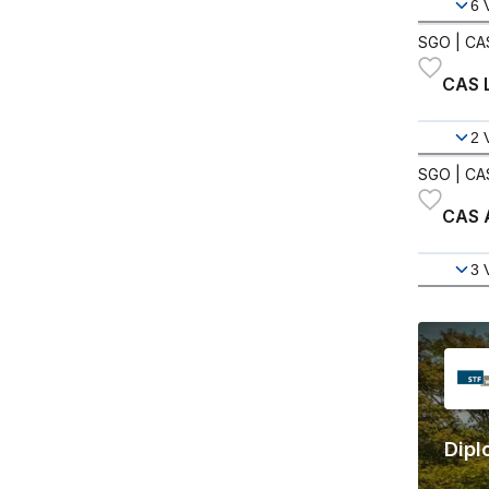
6
SGO
| CA
CAS 
2
SGO
| CA
CAS A
3
Dipl