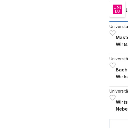
Universit
Maste
Wirt
Universit
Bache
Wirt
Universit
Wirts
Nebe