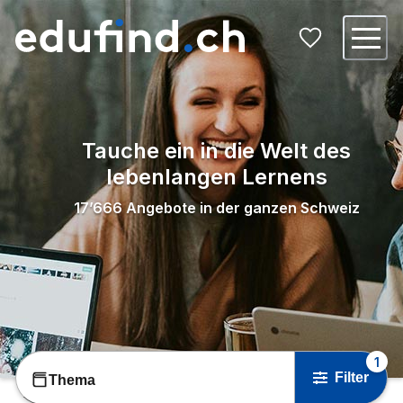
Tauche ein in die Welt des
lebenlangen Lernens
17’666
Angebote in der ganzen Schweiz
1
Filter
Thema