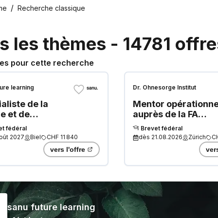
me
Recherche classique
s les thèmes
-
14781
offre
res pour cette recherche
ure learning
Dr. Ohnesorge Institut
aliste de la
Mentor opérationne
e et de
auprès de la FA
vironnement —
fédérale
t fédéral
Brevet fédéral
rtement de la
oût 2027
Biel
CHF 11 840
dès
21.08.2026
Zürich
C
unication
vers l'offre
vers
ronnementale
-2028
sanu future learning