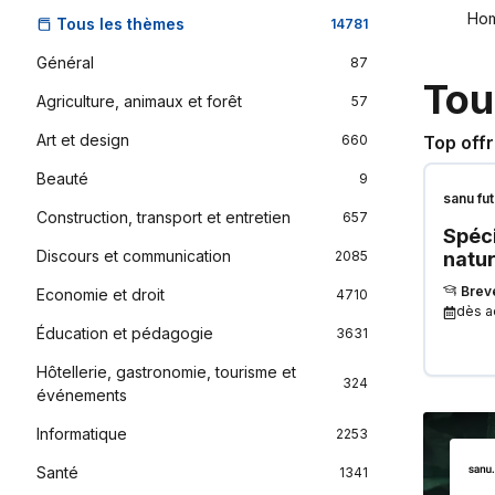
Ho
Tous les thèmes
14781
Général
87
Tou
Agriculture, animaux et forêt
57
Art et design
660
Top off
Beauté
9
sanu fut
Construction, transport et entretien
657
Spéci
Discours et communication
2085
natur
l'en
Breve
Economie et droit
4710
Dépa
dès
a
comm
Éducation et pédagogie
3631
envi
Hôtellerie, gastronomie, tourisme et
2027
324
événements
Informatique
2253
Santé
1341