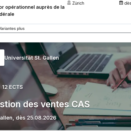
Zürich
dè
r opérationnel auprès de la
dérale
Variantes plus
Universität St. Gallen
 12 ECTS
stion des ventes CAS
Gallen
,
dès
25.08.2026