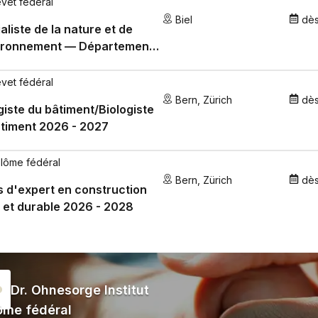
-2027
evet fédéral
Biel
dè
aliste de la nature et de
vironnement — Département
a communication
ronnementale 2027-2028
evet fédéral
Bern
,
Zürich
dè
giste du bâtiment/Biologiste
timent 2026 - 2027
plôme fédéral
Bern
,
Zürich
dè
 d'expert en construction
 et durable 2026 - 2028
Dr. Ohnesorge Institut
ôme fédéral