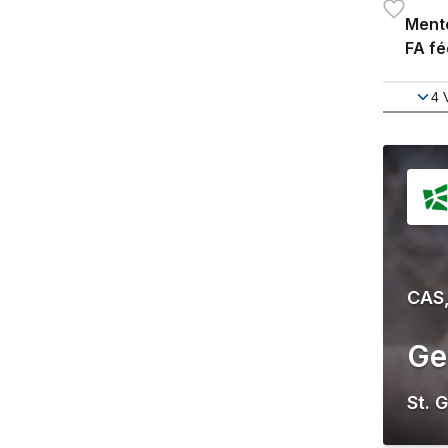
Mento
FA fé
4
CAS,
Ge
St. 