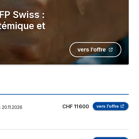
HFP Swiss :
témique et
vers l'offre
CHF 11 600
vers l'offre
s
20.11.2026