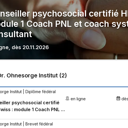
nseiller psychosocial certifié 
dule 1 Coach PNL et coach sys
nsultant
igne
,
dès
20.11.2026
Dr. Ohnesorge Institut
(
2
)
rge Institut
| Diplôme fédéral
en ligne
dè
iller psychosocial certifié
wiss : module 1 Coach PNL et
 systémique et consultant
rge Institut
| Brevet fédéral