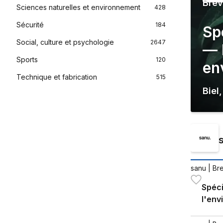
Brev
Sciences naturelles et environnement
428
Sécurité
184
Sp
Social, culture et psychologie
2647
— 
Sports
120
en
Technique et fabrication
515
Biel
sanu
| Br
Spéci
l'en
de la