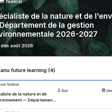
et fédéral
écialiste de la nature et de l'e
Département de la gestion
vironnementale 2026-2027
,
dès
août 2026
sanu future learning
(
4
)
evet fédéral
Biel
dè
aliste de la nature et de
vironnement — Département
 gestion environnementale