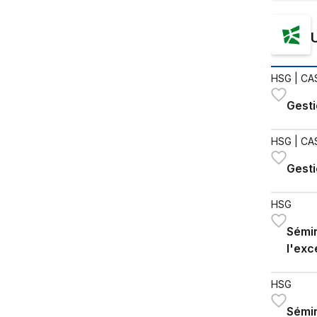
HSG
| CAS
Gest
HSG
| CAS
Gest
HSG
Sémin
l'exc
gran
HSG
Sémin