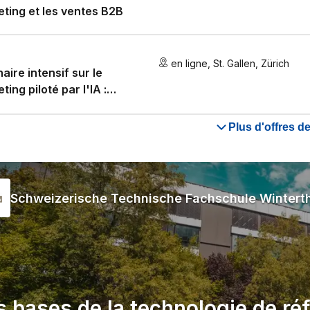
ting et les ventes B2B
en ligne
,
St. Gallen
,
Zürich
aire intensif sur le
ting piloté par l'IA :
elligence artificielle dans le
ting et les ventes
Plus d'offres 
Schweizerische Technische Fachschule Wintert
s bases de la technologie de réf