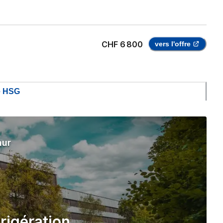
CHF 6 800
vers l'offre
de HSG
hur
rigération