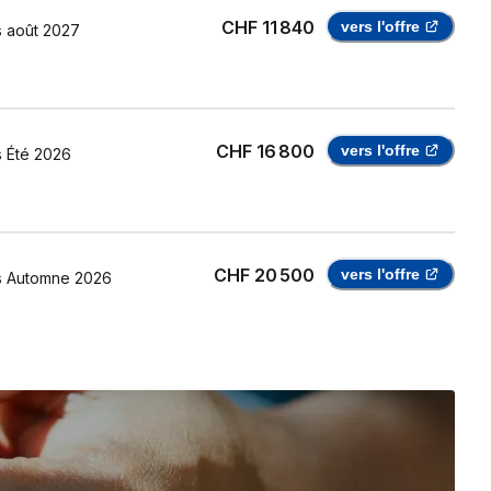
CHF 11 840
vers l'offre
s
août 2027
CHF 16 800
vers l'offre
s
Été 2026
CHF 20 500
vers l'offre
s
Automne 2026