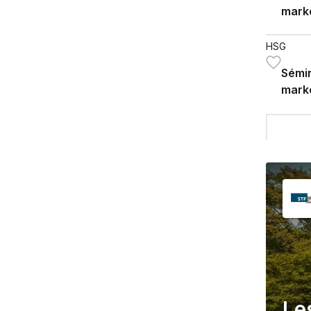
marke
HSG
Sémin
marke
L'int
marke
Le