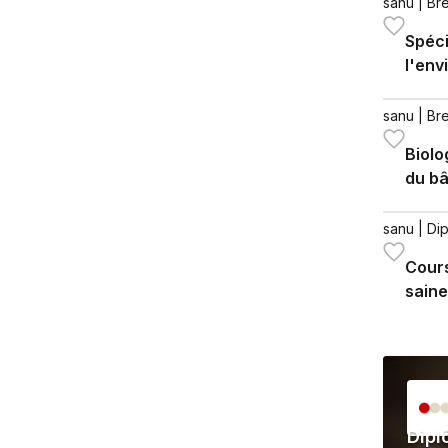
2026
sanu
| Br
Spéci
l'en
de l
envi
sanu
| Br
Biolo
du bâ
sanu
| Di
Cours
saine
Dipl