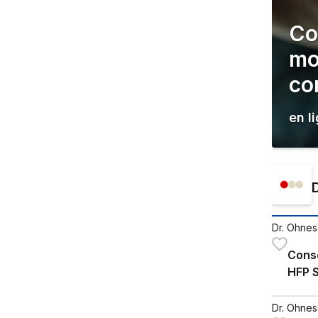
Co
mo
co
en l
Dr. Ohneso
Conse
HFP S
coach
Dr. Ohneso