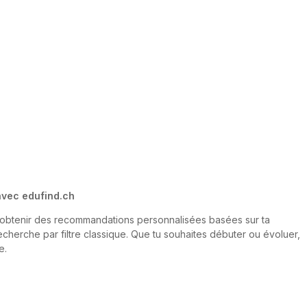
 avec edufind.ch
r obtenir des recommandations personnalisées basées sur ta
echerche par filtre classique. Que tu souhaites débuter ou évoluer,
e.