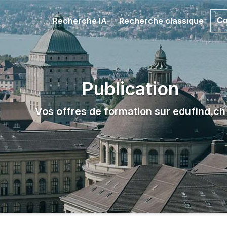
Recherche IA
Recherche classique
Co
Publication
Vos offres de formation sur edufind.ch