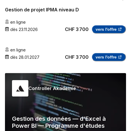
Gestion de projet IPMA niveau D
en ligne
CHF 3 700
dès
23.11.2026
vers l'offre
en ligne
CHF 3 700
dès
28.01.2027
vers l'offre
Controller Akademie
Gestion des données — d'Excel à
Power BI — Programme d'études