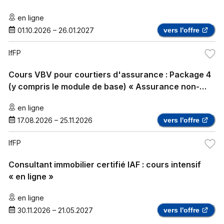
en ligne
01.10.2026
–
26.01.2027
vers l'offre
IfFP
Cours VBV pour courtiers d'assurance : Package 4
(y compris le module de base) « Assurance non-
vie » et « Assurance maladie complémentaire »
en ligne
17.08.2026
–
25.11.2026
vers l'offre
IfFP
Consultant immobilier certifié IAF : cours intensif
« en ligne »
en ligne
30.11.2026
–
21.05.2027
vers l'offre