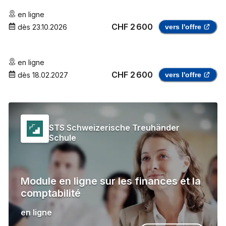
en ligne
CHF 2 600
dès
23.10.2026
vers l'offre
en ligne
CHF 2 600
dès
18.02.2027
vers l'offre
STS Schweizerische Treuhänder
Schule
Module en ligne sur les finances et la
comptabilité
en ligne