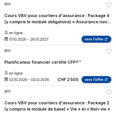
IfFP
Cours VBV pour courtiers d'assurance : Package 4
(y compris le module obligatoire) « Assurance non-
vie » et « Assurance maladie complémentaire »
en ligne
01.10.2026
–
26.01.2027
vers l'offre
IfFP
Planificateur financier certifié CFP®™
en ligne
CHF 2 500
02.10.2026
–
04.12.2026
vers l'offre
IfFP
Cours VBV pour courtiers d'assurance : Package 2
(y compris le module de base) « Vie » et « Non-vie »