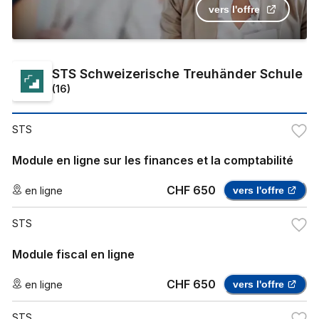
vers l'offre
STS Schweizerische Treuhänder Schule
(
16
)
STS
Module en ligne sur les finances et la comptabilité
CHF 650
en ligne
vers l'offre
STS
Module fiscal en ligne
CHF 650
en ligne
vers l'offre
STS