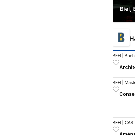
Biel
,
H
BFH
| Bach
Archit
BFH
| Mast
Conser
BFH
| CAS 
Aména