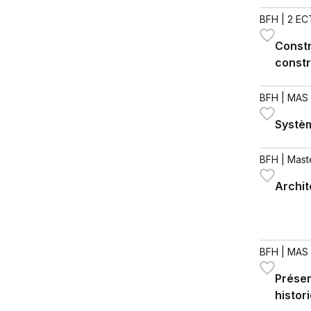
BFH
| 2 EC
Constr
constr
BFH
| MAS 
Systèm
BFH
| Mast
Archit
BFH
| MAS 
Préser
histor