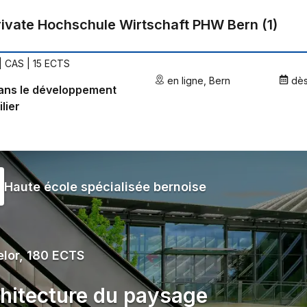
rivate Hochschule Wirtschaft PHW Bern
(
1
)
| CAS | 15 ECTS
en ligne
,
Bern
dè
ans le développement
lier
Haute école spécialisée bernoise
lor, 180 ECTS
hitecture du paysage