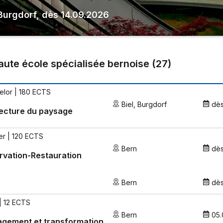
Burgdorf
,
dès
14.09.2026
aute école spécialisée bernoise
(
27
)
elor | 180 ECTS
Biel
,
Burgdorf
dè
ecture du paysage
er | 120 ECTS
Bern
dè
vation-Restauration
Bern
dè
| 12 ECTS
Bern
05.
gement et transformation