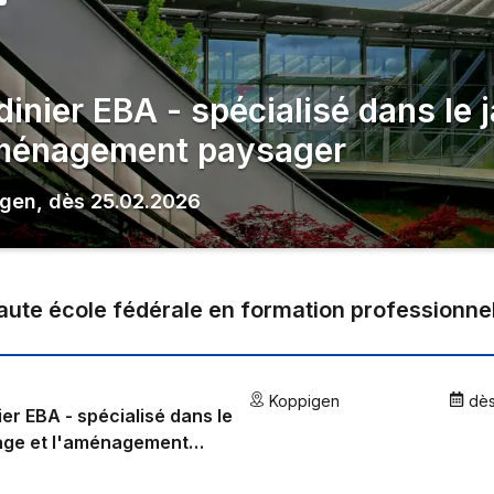
dinier EBA - spécialisé dans le 
ménagement paysager
igen
,
dès
25.02.2026
aute école fédérale en formation professionne
Koppigen
dè
ier EBA - spécialisé dans le
age et l'aménagement
ger