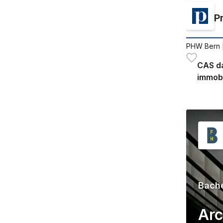
P
PHW Bern
CAS d
immobi
Bache
Arc