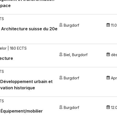
space
TS
Burgdorf
11.
Architecture suisse du 20e
elor | 180 ECTS
Biel
,
Burgdorf
dè
ecture
TS
Burgdorf
Apr
 Développement urbain et
vation historique
TS
Burgdorf
12.
Équipement/mobilier