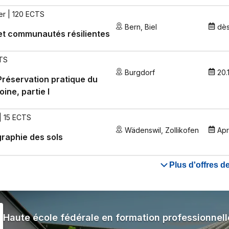
er | 120 ECTS
Bern
,
Biel
dè
 et communautés résilientes
TS
Burgdorf
20.
réservation pratique du
oine, partie I
| 15 ECTS
Wädenswil
,
Zollikofen
Apr
raphie des sols
Plus d'offres 
Haute école fédérale en formation professionnell