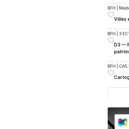
BFH
| Mast
Villes
BFH
| 3 EC
D3 — P
patrim
BFH
| CAS 
Cartog