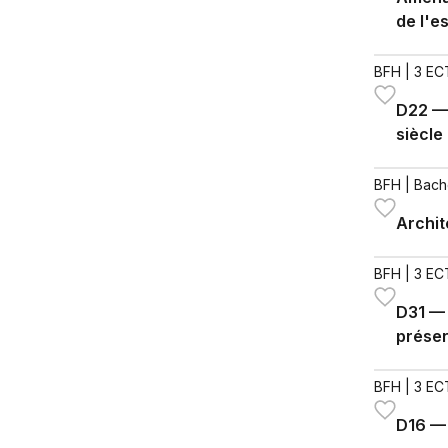
de l'e
BFH
| 3 EC
D22 — 
siècle
BFH
| Bach
Archit
BFH
| 3 EC
D31 —
préser
BFH
| 3 EC
D16 — 