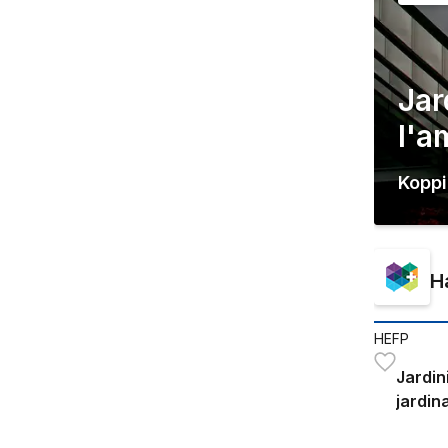
Jar
l'a
Kopp
H
HEFP
Jardin
jardin
paysa