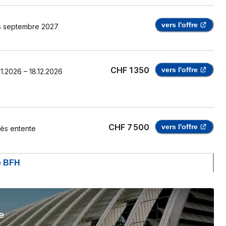
vers l'offre
s
septembre 2027
CHF 1 350
vers l'offre
11.2026
–
18.12.2026
CHF 7 500
vers l'offre
ès entente
de BFH
e