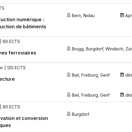
TS
Bern
,
Nidau
Apr
uction numérique :
uction de bâtiments
| 60 ECTS
Brugg
,
Burgdorf
,
Windisch
,
Zür
es ferroviaires
er | 120 ECTS
Biel
,
Freiburg
,
Genf
dè
ecture
Biel
,
Freiburg
,
Genf
dè
| 60 ECTS
Burgdorf
vation et conversion
iques