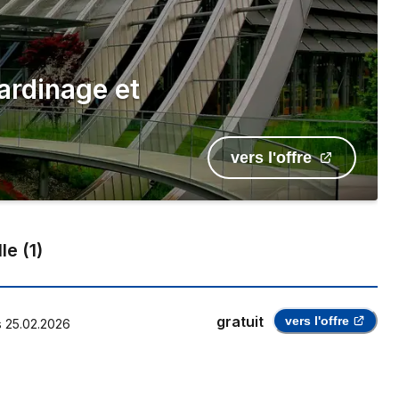
jardinage et
vers l'offre
lle
(
1
)
gratuit
vers l'offre
s
25.02.2026