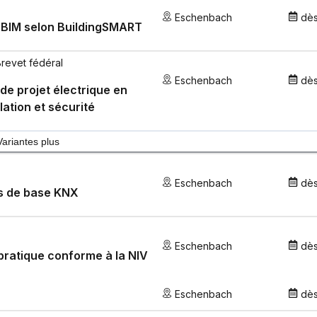
Eschenbach
dè
 BIM selon BuildingSMART
Brevet fédéral
Eschenbach
dè
de projet électrique en
llation et sécurité
Variantes plus
Eschenbach
dè
s de base KNX
Eschenbach
dè
pratique conforme à la NIV
Eschenbach
dè