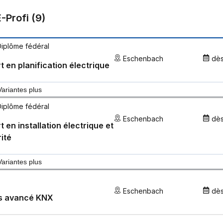
E-Profi
(
9
)
Diplôme fédéral
Eschenbach
dè
t en planification électrique
Variantes plus
Diplôme fédéral
Eschenbach
dè
t en installation électrique et
ité
Variantes plus
Eschenbach
dè
s avancé KNX