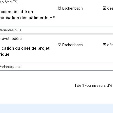
Diplôme ES
Eschenbach
dè
icien certifié en
atisation des bâtiments HF
Variantes plus
Brevet fédéral
Eschenbach
dè
fication du chef de projet
rique
Variantes plus
1
de
1
Fournisseurs d'é