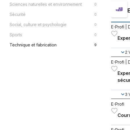
Sciences naturelles et environnement
0
Sécurité
0
Social, culture et psychologie
0
E-Profi
| 
Sports
0
Exper
Technique et fabrication
9
2
E-Profi
| 
Exper
sécur
3
E-Profi
Cour
E-Profi