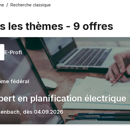
me
Recherche classique
s les thèmes
-
9
offres
E-Profi
ôme fédéral
pert en planification électrique
henbach
,
dès
04.09.2026