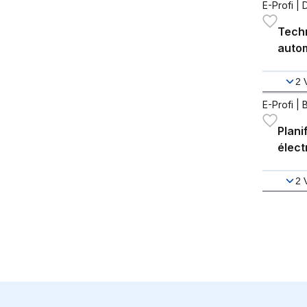
E-Profi
| 
Techn
autom
2
E-Profi
| 
Plani
élect
2