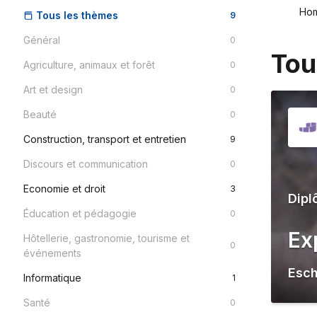
Ho
Tous les thèmes
9
Général
0
Tou
Agriculture, animaux et forêt
0
Art et design
0
Beauté
0
Construction, transport et entretien
9
Discours et communication
0
Economie et droit
3
Dipl
Éducation et pédagogie
0
Ex
Hôtellerie, gastronomie, tourisme et
0
événements
Esc
Informatique
1
Santé
0