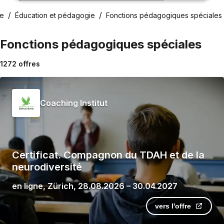
ue
Éducation et pédagogie
Fonctions pédagogiques spéciales
Fonctions pédagogiques spéciales
1272
offres
Coaching Institut
Certificat. Compagnon du TDAH et de la
neurodiversité
en ligne
,
Zürich
,
28.08.2026
–
30.04.2027
vers l'offre