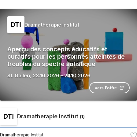
Dramatherapie Institut
Aperçu des concepts éducatifs et
curatifs pour les personnes atteintes de
troubles du spectre autistique
St. Gallen
,
23.10.2026
–
24.10.2026
vers l'offre
Dramatherapie Institut
(
1
)
Dramatherapie Institut