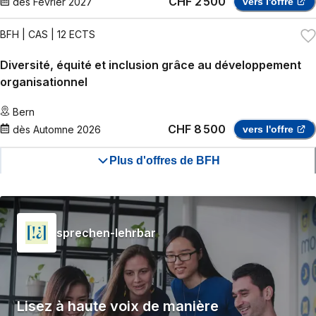
CHF 2 500
dès
Février 2027
vers l'offre
BFH
| CAS | 12 ECTS
Diversité, équité et inclusion grâce au développement
organisationnel
Bern
CHF 8 500
dès
Automne 2026
vers l'offre
Plus d'offres de BFH
sprechen-lehrbar
Lisez à haute voix de manière