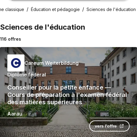
e classique
Éducation et pédagogie
Sciences de l'éducation
Sciences de l'éducation
116
offres
Careum Weiterbildung
Diplôme fédéral
Conseiller pour la petite enfance —
Cours de préparation à l'examen fédéral
des matières supérieures
Aarau
vers l'offre