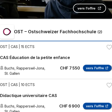
vers l'offre
OST – Ostschweizer Fachhochschule
(
2
)
OST
| CAS | 15 ECTS
CAS Éducation de la petite enfance
CHF 7 550
Buchs
,
Rapperswil-Jona
,
vers l'offre
St. Gallen
OST
| CAS | 10 ECTS
Didactique universitaire CAS
CHF 6 900
Buchs
,
Rapperswil-Jona
,
vers l'offre
St. Gallen