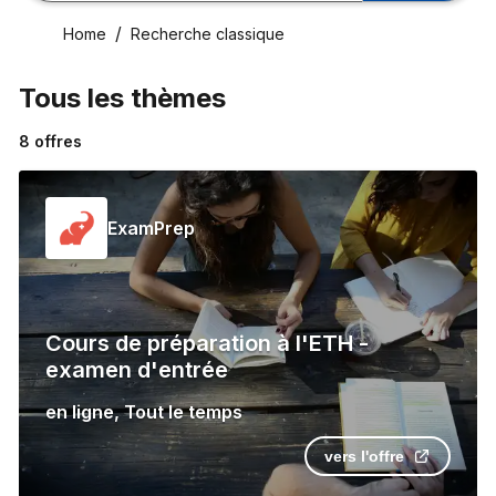
Home
Recherche classique
Tous les thèmes
8
offres
ExamPrep
Cours de préparation à l'ETH -
examen d'entrée
en ligne
,
Tout le temps
vers l'offre