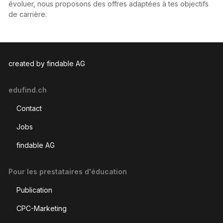
évoluer, nous proposons des offres adaptées à tes objectifs
de carrière.
created by findable AG
edufind.ch
Contact
Jobs
findable AG
Pour les prestataires d'éducation
Publication
CPC-Marketing