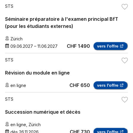
STS
Séminaire préparatoire à l'examen principal BfT
(pour les étudiants externes)
Zürich
CHF 1 490
09.06.2027
–
11.06.2027
vers l'offre
STS
Révision du module en ligne
CHF 650
en ligne
vers l'offre
STS
Succession numérique et décès
en ligne
,
Zürich
CHF 730
dès
26.11.2026
vers l'offre