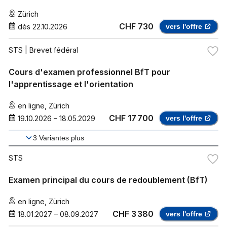
Zürich
CHF 730
dès
22.10.2026
vers l'offre
STS
| Brevet fédéral
Cours d'examen professionnel BfT pour
l'apprentissage et l'orientation
en ligne
,
Zürich
CHF 17 700
19.10.2026
–
18.05.2029
vers l'offre
3
Variantes plus
STS
Examen principal du cours de redoublement (BfT)
en ligne
,
Zürich
CHF 3 380
18.01.2027
–
08.09.2027
vers l'offre