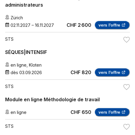
administrateurs
Zürich
CHF 2 600
02.11.2027
–
16.11.2027
vers l'offre
STS
SÉQUES|INTENSIF
en ligne
,
Kloten
CHF 820
dès
03.09.2026
vers l'offre
STS
Module en ligne Méthodologie de travail
CHF 650
en ligne
vers l'offre
STS