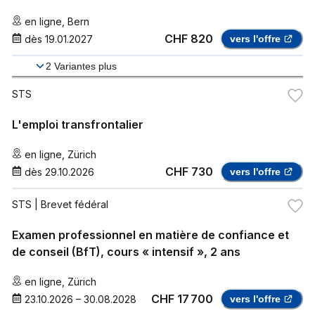
en ligne
,
Bern
CHF 820
dès
19.01.2027
vers l'offre
2
Variantes plus
STS
L'emploi transfrontalier
en ligne
,
Zürich
CHF 730
dès
29.10.2026
vers l'offre
STS
| Brevet fédéral
Examen professionnel en matière de confiance et
de conseil (BfT), cours « intensif », 2 ans
en ligne
,
Zürich
CHF 17 700
23.10.2026
–
30.08.2028
vers l'offre