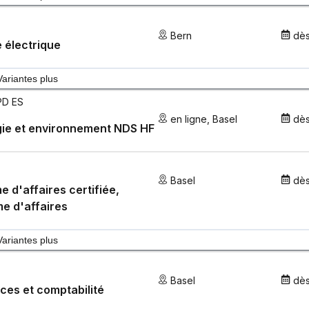
Bern
dè
 électrique
Variantes plus
PD ES
en ligne
,
Basel
dè
gie et environnement NDS HF
Basel
dè
 d'affaires certifiée,
e d'affaires
Variantes plus
Basel
dè
ces et comptabilité