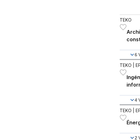
TEKO
Archi
const
6
TEKO
| E
Ingén
infor
4
TEKO
| E
Énerg
2