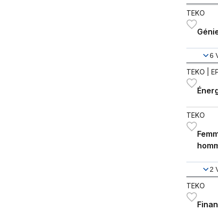
TEKO
Génie
6
TEKO
| E
Éner
TEKO
Femme
homm
2
TEKO
Finan