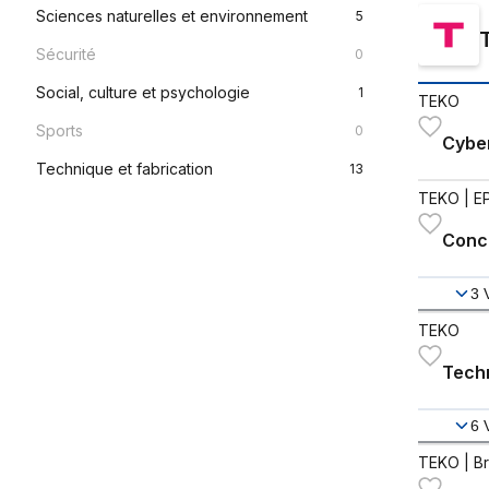
Sciences naturelles et environnement
5
Sécurité
0
Social, culture et psychologie
1
TEKO
Sports
0
Cybe
Technique et fabrication
13
TEKO
| E
Conce
3
TEKO
Tech
6
TEKO
| B