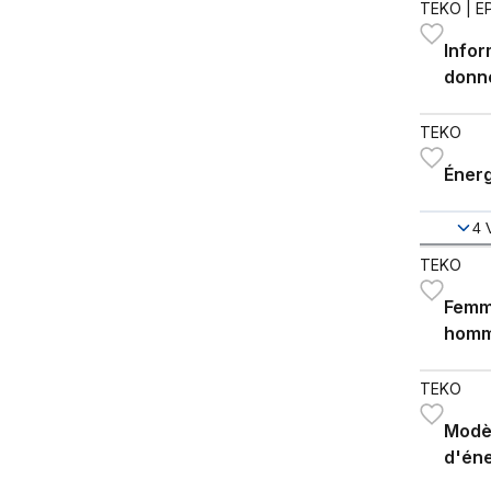
TEKO
| E
Infor
donn
TEKO
Énerg
4
TEKO
Femme
homm
TEKO
Modèl
d'éne