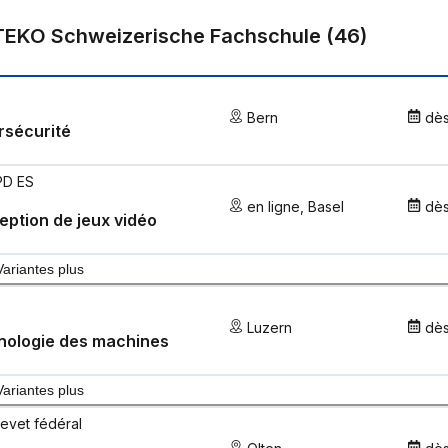
TEKO Schweizerische Fachschule
(
46
)
Bern
dè
rsécurité
PD ES
en ligne
,
Basel
dè
ption de jeux vidéo
Variantes plus
Luzern
dè
nologie des machines
Variantes plus
revet fédéral