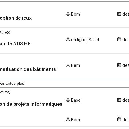
Bern
dè
ption de jeux
PD ES
en ligne
,
Basel
dè
ion de NDS HF
Bern
dè
atisation des bâtiments
Variantes plus
PD ES
Basel
dè
on de projets informatiques
Bern
dè