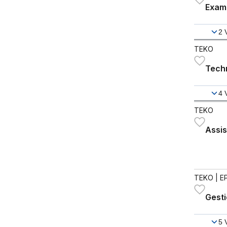
Exam
2
TEKO
Tech
4
TEKO
Assis
TEKO
| E
Gest
5