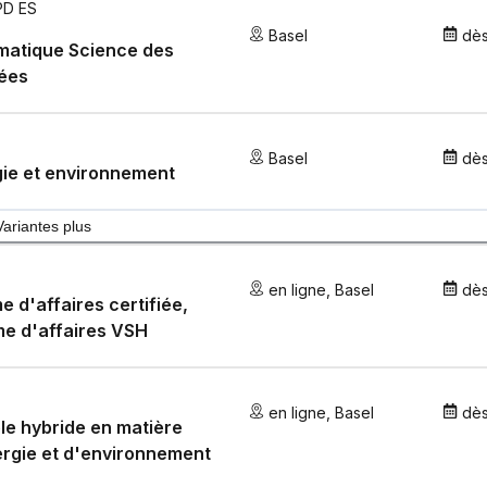
PD ES
Basel
dè
matique Science des
ées
Basel
dè
ie et environnement
Variantes plus
en ligne
,
Basel
dè
 d'affaires certifiée,
e d'affaires VSH
en ligne
,
Basel
dè
e hybride en matière
rgie et d'environnement