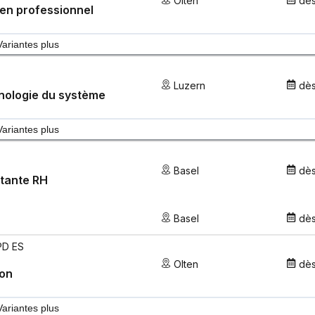
Olten
dè
en professionnel
Variantes plus
Luzern
dè
nologie du système
Variantes plus
Basel
dè
tante RH
Basel
dè
PD ES
Olten
dè
ion
Variantes plus