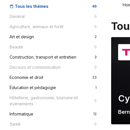
Ho
Tous les thèmes
46
Général
0
Tou
Agriculture, animaux et forêt
0
Art et design
2
Beauté
0
Construction, transport et entretien
3
Discours et communication
0
Economie et droit
23
Éducation et pédagogie
1
Cy
Hôtellerie, gastronomie, tourisme et
0
événements
Bern
Informatique
12
Santé
0