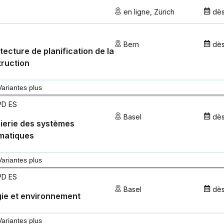
en ligne
,
Zürich
dè
Bern
dè
tecture de planification de la
ruction
Variantes plus
PD ES
Basel
dè
ierie des systèmes
matiques
Variantes plus
PD ES
Basel
dè
ie et environnement
Variantes plus