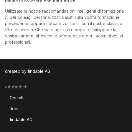
ideale in Svizzera con edufind.ch
Utilizzate le nostre raccomandazioni intelligenti di formazione
AI per consigli personalizzati basati sulla vostra formazione
precedente, oppure cercate voi stessi con il nostro classico
filtro di ricerca. Che siate agli inizi o vogliate sviluppare la
vostra carriera, abbiamo le offerte giuste per i vostri obiettivi
professionali.
created by findable AG
edufind.ch
Contatti
Jobs
findable AG