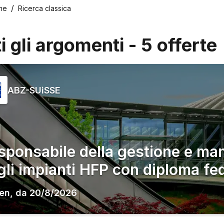
me
Ricerca classica
ti gli argomenti
-
5
offerte
ABZ-SUiSSE
sponsabile della gestione e ma
gli impianti HFP con diploma fe
en
,
da
20/8/2026