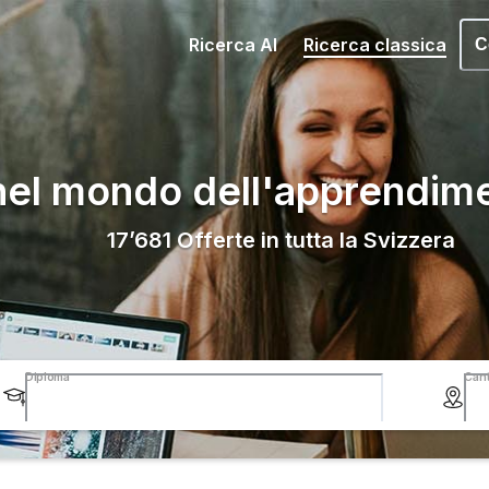
Ricerca AI
Ricerca classica
C
nel mondo dell'apprendim
17’681
Offerte in tutta la Svizzera
Diploma
Can