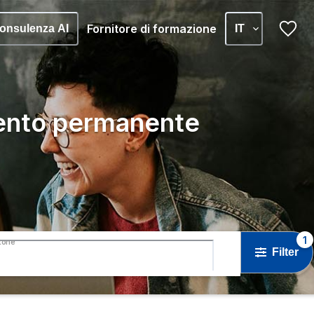
Fornitore di formazione
onsulenza AI
IT
ento permanente
1
tone
Filter