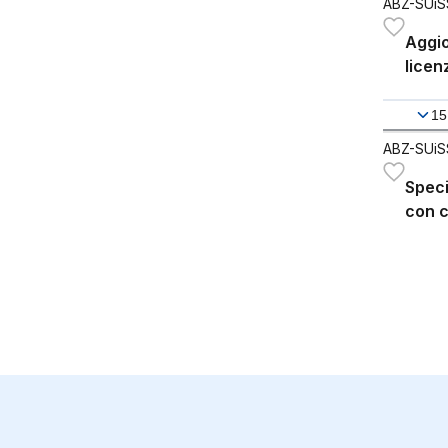
ABZ-SUiS
Aggio
licen
15
ABZ-SUiS
Speci
con c