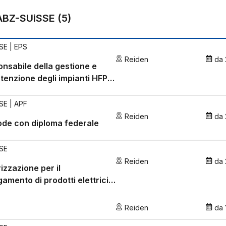
ABZ-SUiSSE
(
5
)
SE
| EPS
Reiden
da
nsabile della gestione e
enzione degli impianti HFP
iploma federale
SE
| APF
Reiden
da
de con diploma federale
SE
Reiden
da
izzazione per il
gamento di prodotti elettrici a
 tensione ai sensi dell'art. 15
Reiden
da