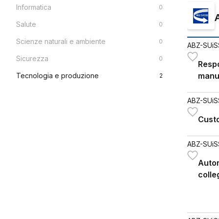
Informatica
0
Salute
0
Scienze naturali e ambiente
0
ABZ-SUiS
Sicurezza
0
Respo
manut
Tecnologia e produzione
2
con d
ABZ-SUiS
Custo
ABZ-SUiS
Autor
colle
bassa
NIV