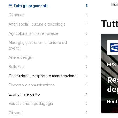
Ho
Tutti gli argomenti
5
Generale
0
Tut
Affari sociali, cultura e psicologia
0
Agricoltura, animali e foreste
0
Alberghi, gastronomia, turismo ed
0
eventi
Arte e design
0
EPS
Bellezza
0
Costruzione, trasporto e manutenzione
3
Re
Discorso e comunicazione
0
de
Economia e diritto
2
Reid
Educazione e pedagogia
0
Gli sport
0