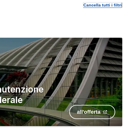
Cancella tutti i filtri
nutenzione
derale
all'offerta