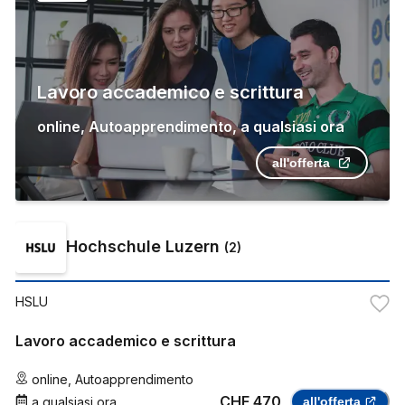
Lavoro accademico e scrittura
online
,
Autoapprendimento
,
a qualsiasi ora
all'offerta
Hochschule Luzern
(
2
)
HSLU
Lavoro accademico e scrittura
online
,
Autoapprendimento
CHF 470
a qualsiasi ora
all'offerta