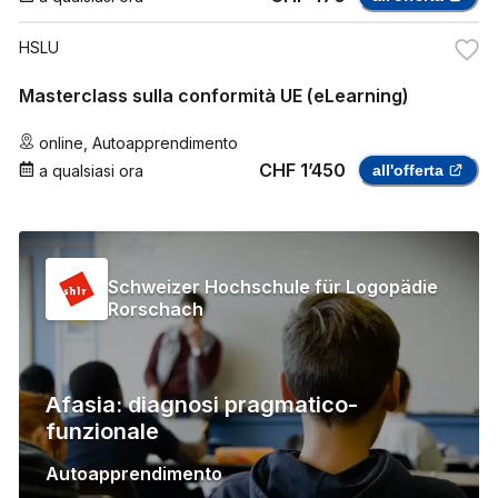
HSLU
Masterclass sulla conformità UE (eLearning)
online
,
Autoapprendimento
CHF 1’450
a qualsiasi ora
all'offerta
Schweizer Hochschule für Logopädie
Rorschach
Afasia: diagnosi pragmatico-
funzionale
Autoapprendimento