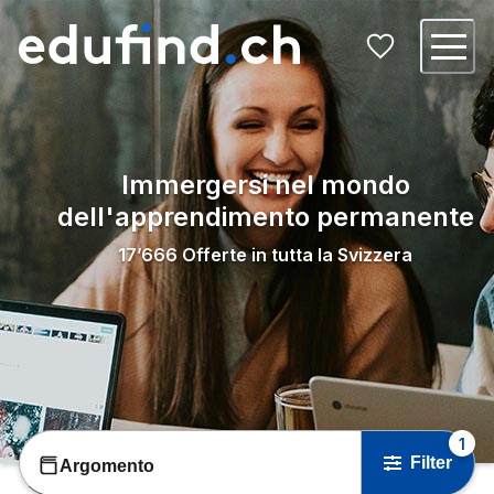
Immergersi nel mondo
dell'apprendimento permanente
17’666
Offerte in tutta la Svizzera
1
Filter
Argomento