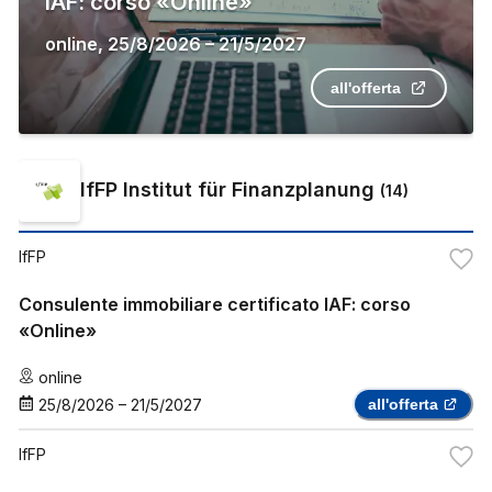
IAF: corso «Online»
online
,
25/8/2026
–
21/5/2027
all'offerta
IfFP Institut für Finanzplanung
(
14
)
IfFP
Consulente immobiliare certificato IAF: corso
«Online»
online
25/8/2026
–
21/5/2027
all'offerta
IfFP