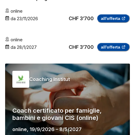
online
CHF 3’700
da
23/11/2026
all'offerta
online
CHF 3’700
da
28/1/2027
all'offerta
Coaching Institut
Coach certificato per famiglie,
bambini e giovani CIS (online)
online
,
19/9/2026
–
8/5/2027