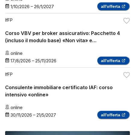
1/10/2026
–
26/1/2027
all'offerta
IfFP
Corso VBV per broker assicurativo: Pacchetto 4
(incluso il modulo base) «Non vita» e
«assicurazione sanitaria complementare»
online
17/8/2026
–
25/11/2026
all'offerta
IfFP
Consulente immobiliare certificato IAF: corso
intensivo «online»
online
30/11/2026
–
21/5/2027
all'offerta