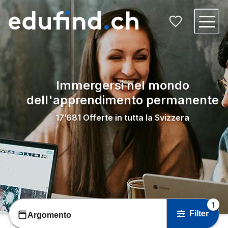
Immergersi nel mondo
dell'apprendimento permanente
17’681
Offerte in tutta la Svizzera
1
Filter
Argomento