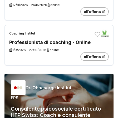
«Competenze e conoscenze
17/8/2026
–
26/8/2026
online
generali»
all'offerta
Coaching Institut
Professionista di coaching - Online
1/9/2026
–
27/10/2026
online
all'offerta
Dr. Ohnesorge Institut
EPS
Consulente psicosociale certificato
HFP Swiss: Coach e consulente