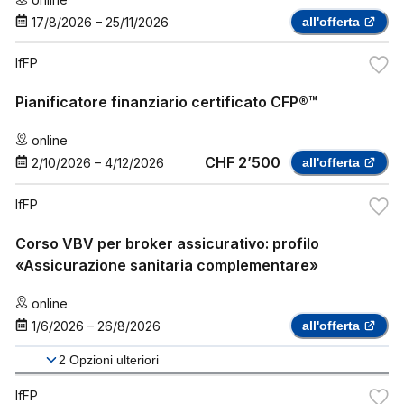
17/8/2026
–
25/11/2026
all'offerta
IfFP
Pianificatore finanziario certificato CFP®™
online
CHF 2’500
2/10/2026
–
4/12/2026
all'offerta
IfFP
Corso VBV per broker assicurativo: profilo
«Assicurazione sanitaria complementare»
online
1/6/2026
–
26/8/2026
all'offerta
2
Opzioni ulteriori
IfFP