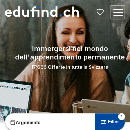
Immergersi nel mondo
dell'apprendimento permanente
17’666
Offerte in tutta la Svizzera
1
Filter
Argomento