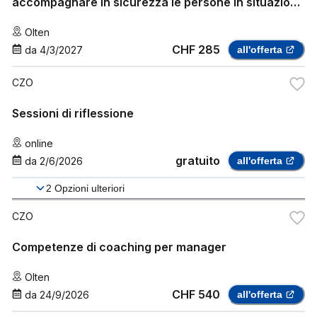
accompagnare in sicurezza le persone in situazioni
di crisi professionale e personale
Olten
CHF 285
da
4/3/2027
all'offerta
CZO
Sessioni di riflessione
online
gratuito
da
2/6/2026
all'offerta
2
Opzioni ulteriori
CZO
Competenze di coaching per manager
Olten
CHF 540
da
24/9/2026
all'offerta