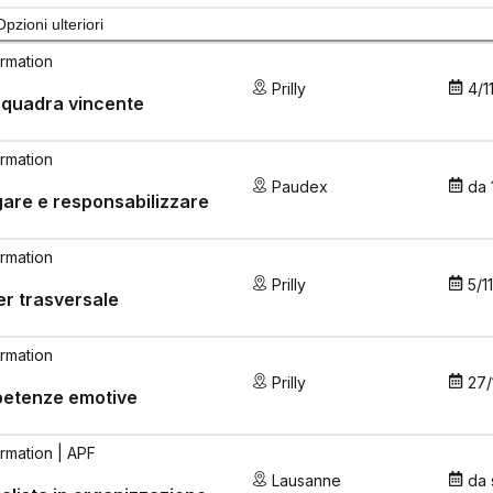
Opzioni ulteriori
rmation
Prilly
4/1
squadra vincente
rmation
Paudex
da
are e responsabilizzare
rmation
Prilly
5/1
r trasversale
rmation
Prilly
27/
etenze emotive
rmation
| APF
Lausanne
da