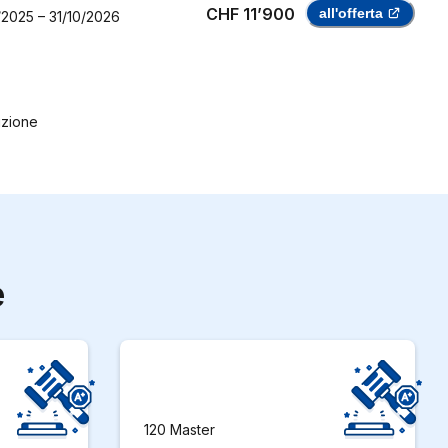
CHF 11’900
all'offerta
/2025
–
31/10/2026
ruzione
e
120 Master