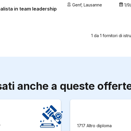
Genf
,
Lausanne
1/9
alista in team leadership
1
da
1
fornitori di ist
sati anche a queste offert
r
1717 Altro diploma