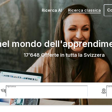
Ricerca AI
Ricerca classica
Co
nel mondo dell'apprendim
17’648
Offerte in tutta la Svizzera
Diploma
Can