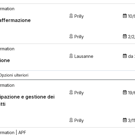
rmation
Prilly
10/
affermazione
Prilly
2/2
rmation
Lausanne
da
ione
Opzioni ulteriori
rmation
Prilly
19/
ipazione e gestione dei
tti
Prilly
3/1
rmation
| APF