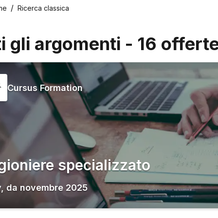
me
Ricerca classica
ti gli argomenti
-
16
offert
Cursus Formation
gioniere specializzato
y
,
da
novembre 2025