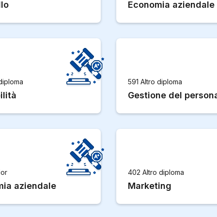
lo
Economia aziendale
 diploma
591 Altro diploma
lità
Gestione del person
lor
402 Altro diploma
ia aziendale
Marketing