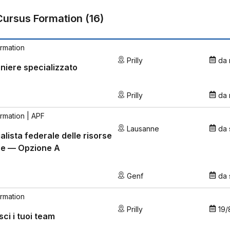
Cursus Formation
(
16
)
rmation
Prilly
da
niere specializzato
Prilly
da
rmation
| APF
Lausanne
da
alista federale delle risorse
e — Opzione A
Genf
da
rmation
Prilly
19/
sci i tuoi team