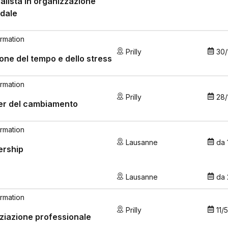
alista in organizzazione
dale
rmation
Prilly
30/
one del tempo e dello stress
rmation
Prilly
28/
er del cambiamento
rmation
Lausanne
da
ership
Lausanne
da
rmation
Prilly
11/
iazione professionale