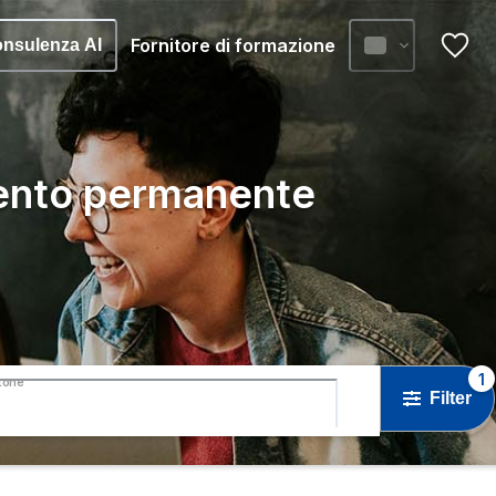
Fornitore di formazione
nsulenza AI
ento permanente
1
tone
Filter