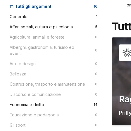
Ho
Tutti gli argomenti
16
Generale
1
Tut
Affari sociali, cultura e psicologia
5
Agricoltura, animali e foreste
0
Alberghi, gastronomia, turismo ed
0
eventi
Arte e design
0
Bellezza
0
Costruzione, trasporto e manutenzione
0
Discorso e comunicazione
0
Ra
Economia e diritto
14
Prill
Educazione e pedagogia
0
Gli sport
0