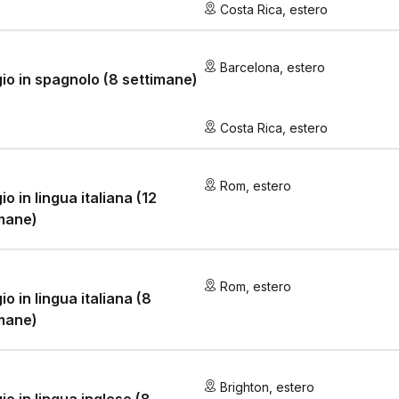
Costa Rica
,
estero
Barcelona
,
estero
io in spagnolo (8 settimane)
Costa Rica
,
estero
Rom
,
estero
io in lingua italiana (12
mane)
Rom
,
estero
io in lingua italiana (8
mane)
Brighton
,
estero