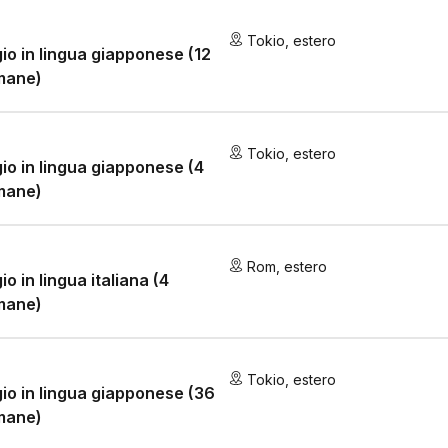
Tokio
,
estero
io in lingua giapponese (12
mane)
Tokio
,
estero
io in lingua giapponese (4
mane)
Rom
,
estero
io in lingua italiana (4
mane)
Tokio
,
estero
io in lingua giapponese (36
mane)