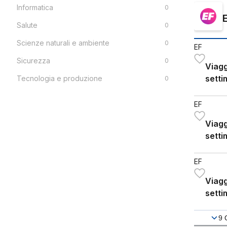
Informatica
0
Salute
0
Scienze naturali e ambiente
0
EF
Sicurezza
0
Viagg
setti
Tecnologia e produzione
0
EF
Viagg
setti
EF
Viagg
setti
9