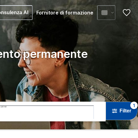
Fornitore di formazione
nsulenza AI
ento permanente
1
tone
Filter