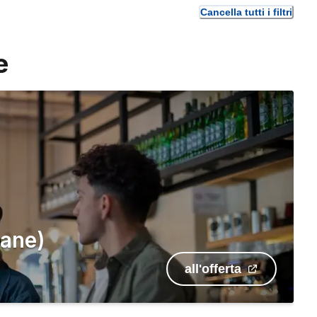
Cancella tutti i filtri
e
mane)
all'offerta