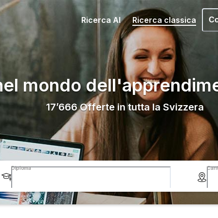
Ricerca AI
Ricerca classica
Co
nel mondo dell'apprendim
17’666
Offerte in tutta la Svizzera
Diploma
Can