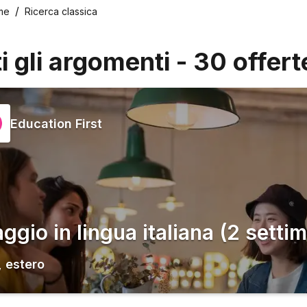
me
Ricerca classica
ti gli argomenti
-
30
offert
Education First
aggio in lingua italiana (2 setti
,
estero