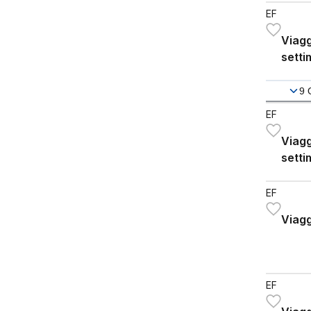
EF
Viagg
setti
9
EF
Viagg
setti
EF
Viagg
EF