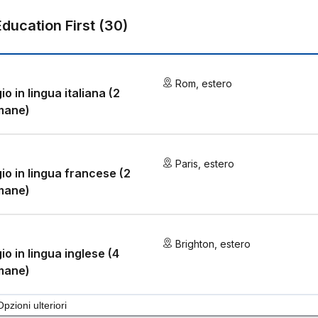
Education First
(
30
)
Rom
,
estero
io in lingua italiana (2
mane)
Paris
,
estero
io in lingua francese (2
mane)
Brighton
,
estero
io in lingua inglese (4
mane)
Opzioni ulteriori