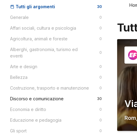
Ho
Tutti gli argomenti
30
Generale
0
Tut
Affari sociali, cultura e psicologia
0
Agricoltura, animali e foreste
0
Alberghi, gastronomia, turismo ed
0
eventi
Arte e design
0
Bellezza
0
Costruzione, trasporto e manutenzione
0
Discorso e comunicazione
30
Vi
Economia e diritto
0
Rom
Educazione e pedagogia
0
Gli sport
0