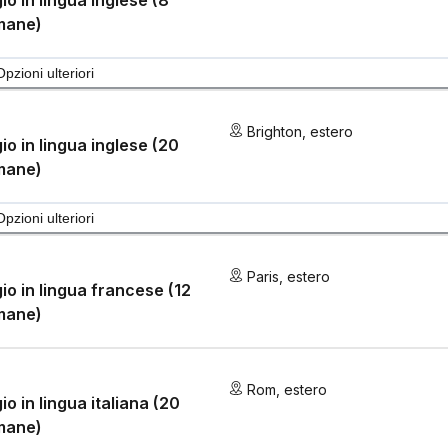
io in lingua inglese (8
mane)
Opzioni ulteriori
Brighton
,
estero
io in lingua inglese (20
mane)
Opzioni ulteriori
Paris
,
estero
io in lingua francese (12
mane)
Rom
,
estero
io in lingua italiana (20
mane)