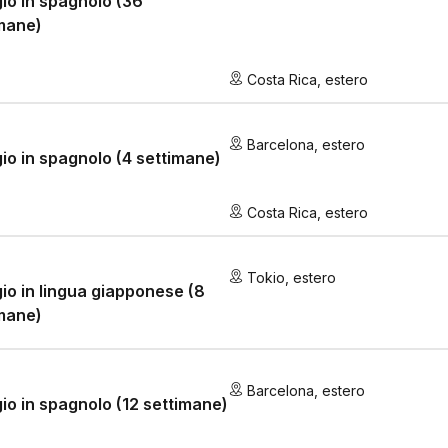
io in spagnolo (36
mane)
Costa Rica
,
estero
Barcelona
,
estero
io in spagnolo (4 settimane)
Costa Rica
,
estero
Tokio
,
estero
io in lingua giapponese (8
mane)
Barcelona
,
estero
io in spagnolo (12 settimane)