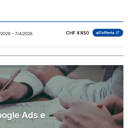
CHF 4’450
all'offerta
/2026
–
7/4/2026
oogle Ads e