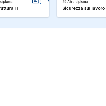
 diploma
29 Altro diploma
ruttura IT
Sicurezza sul lavoro
deale in Svizzera con edufind.ch
I per consigli personalizzati basati sulla vostra formazione
o di ricerca. Che siate agli inizi o vogliate sviluppare la vostra
onali.
ch
Per i fornitori di formazione
Social
Pubblicazione
Linke