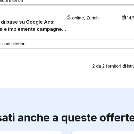
ioni ulteriori
online
,
Zürich
14/
 di base su Google Ads:
ica e implementa campagne
cesso
zioni ulteriori
2
da
2
fornitori di ist
sati anche a queste offert