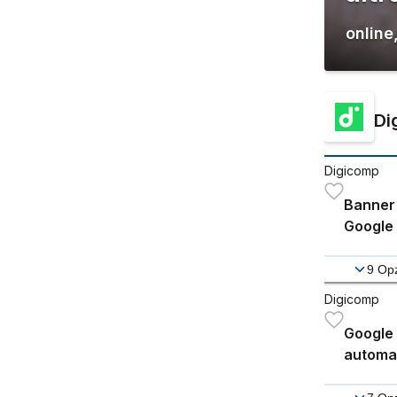
online
Di
Digicomp
Banner 
Google 
9
Opz
Digicomp
Google 
automa