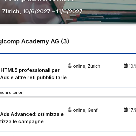
,
Zürich
,
10/6/2027
–
11/6/2027
gicomp Academy AG
(
3
)
online
,
Zürich
10/
HTML5 professionali per
Ads e altre reti pubblicitarie
ioni ulteriori
online
,
Genf
17/
Ads Advanced: ottimizza e
tizza le campagne