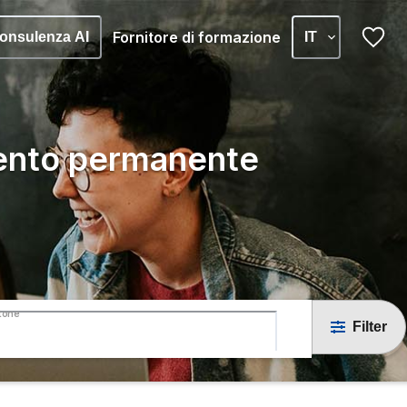
Fornitore di formazione
onsulenza AI
IT
ento permanente
tone
Filter