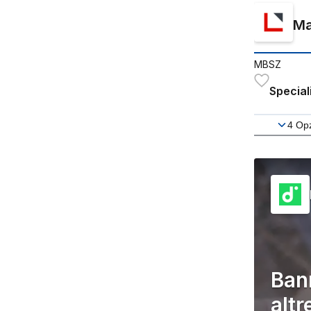
Ma
MBSZ
Special
4
Opz
Ban
altr