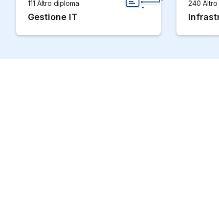
111 Altro diploma
240 Altro
Gestione IT
Infrast
Trova il tuo programma di formazione o perfezionamento i
Utilizzate le nostre raccomandazioni intelligenti di formazione A
precedente, oppure cercate voi stessi con il nostro classico filtr
carriera, abbiamo le offerte giuste per i vostri obiettivi professi
created by findable AG
edufind.
Contatti