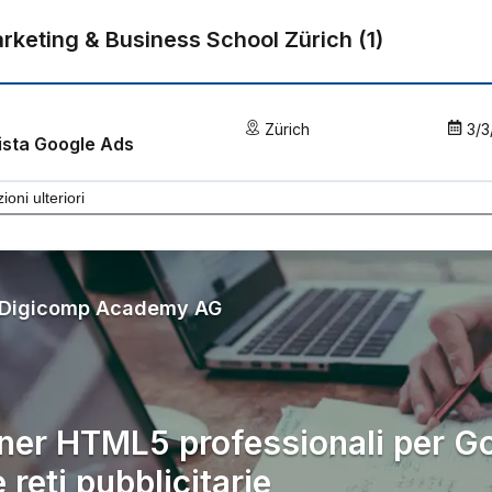
rketing & Business School Zürich
(
1
)
Zürich
3/3
ista Google Ads
ioni ulteriori
Digicomp Academy AG
ner HTML5 professionali per G
e reti pubblicitarie