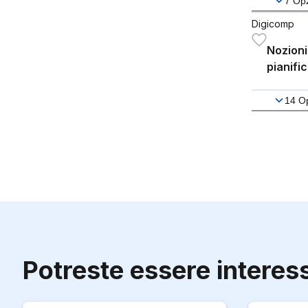
7
Opz
Digicomp
Nozioni
pianif
di suc
14
Op
Potreste essere interes