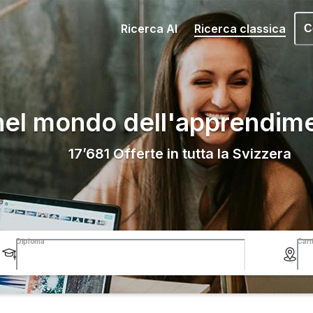
Ricerca AI
Ricerca classica
C
nel mondo dell'apprendim
17’681
Offerte in tutta la Svizzera
Diploma
Can