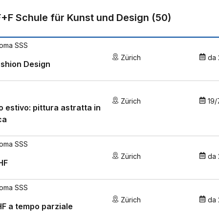
F+F Schule für Kunst und Design
(
50
)
loma SSS
Zürich
da
shion Design
Zürich
19/
o estivo: pittura astratta in
ca
loma SSS
Zürich
da
HF
loma SSS
Zürich
da
HF a tempo parziale