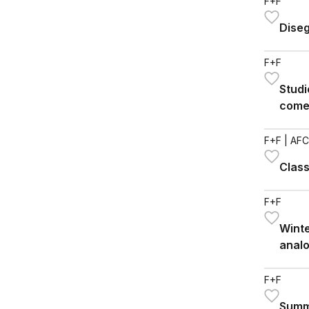
F+F
Diseg
F+F
Studi
come
F+F
| AFC
Class
F+F
Winte
analo
came
F+F
Summe