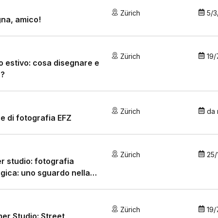
Zürich
5/3
na, amico!
Zürich
19/
o estivo: cosa disegnare e
?
Zürich
da
e di fotografia EFZ
Zürich
25/
r studio: fotografia
gica: uno sguardo nella
ra oscura!
Zürich
19/
r Studio: Street