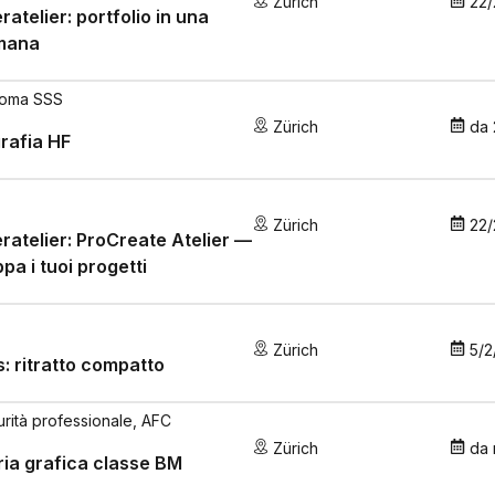
Zürich
22/
ratelier: portfolio in una
imana
loma SSS
Zürich
da
rafia HF
Zürich
22/
ratelier: ProCreate Atelier —
ppa i tuoi progetti
Zürich
5/2
: ritratto compatto
urità professionale, AFC
Zürich
da
ia grafica classe BM