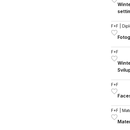
Winte
sett
F+F
| Dip
Fotog
F+F
Winte
Svilu
F+F
Faces
F+F
| Mat
Mater