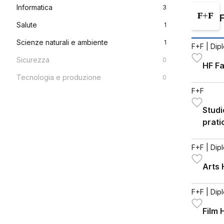
Informatica
3
Salute
1
Scienze naturali e ambiente
1
F+F
| Dip
Sicurezza
0
HF Fa
Tecnologia e produzione
0
F+F
Studi
prati
F+F
| Dip
Arts 
F+F
| Dip
Film 