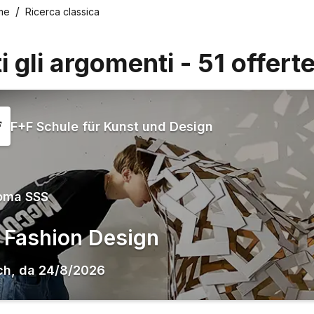
me
Ricerca classica
ti gli argomenti
-
51
offert
F+F Schule für Kunst und Design
oma SSS
 Fashion Design
ch
,
da
24/8/2026