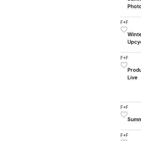
Phot
comp
F+F
Winte
Upcyc
F+F
Produ
Live
F+F
Summ
F+F