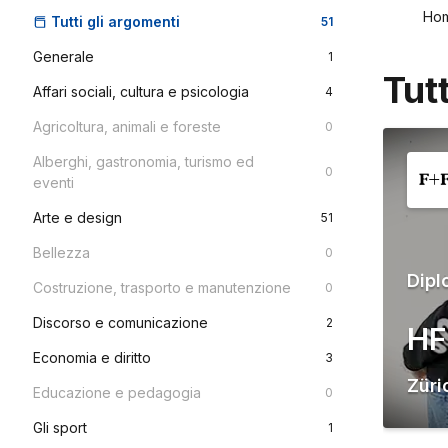
Ho
Tutti gli argomenti
51
Generale
1
Tut
Affari sociali, cultura e psicologia
4
Agricoltura, animali e foreste
0
Alberghi, gastronomia, turismo ed
0
eventi
Arte e design
51
Bellezza
0
Dipl
Costruzione, trasporto e manutenzione
0
Discorso e comunicazione
2
HF
Economia e diritto
3
Züri
Educazione e pedagogia
0
Gli sport
1