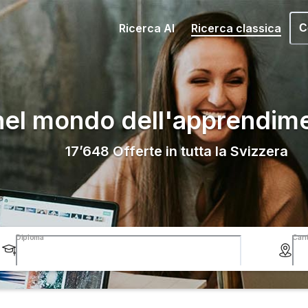
Ricerca AI
Ricerca classica
C
nel mondo dell'apprendim
17’648
Offerte in tutta la Svizzera
Diploma
Can