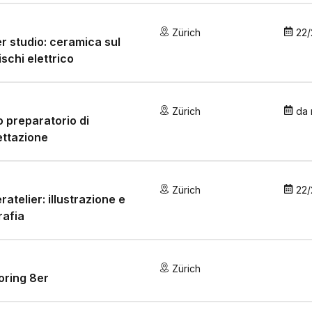
Zürich
22/
r studio: ceramica sul
ischi elettrico
Zürich
da
 preparatorio di
ettazione
Zürich
22/
ratelier: illustrazione e
rafia
Zürich
oring 8er