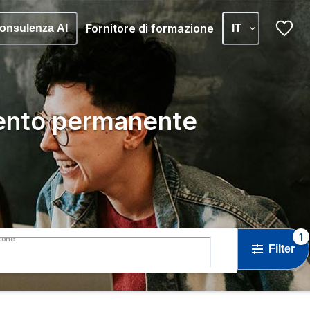
Fornitore di formazione
onsulenza AI
IT
ento permanente
1
tone
Filter