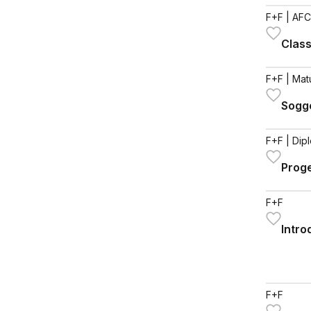
F+F
| AFC
Class
F+F
| Mat
Sogge
F+F
| Dip
Proge
F+F
Intro
F+F