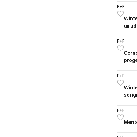
F+F
Winte
girad
F+F
Corso
prog
F+F
Winte
serig
F+F
Ment