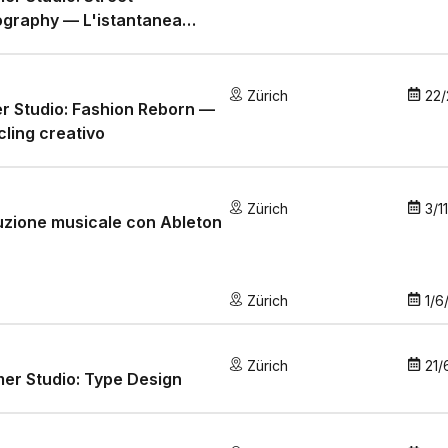
ography — L'istantanea
osta!
Zürich
22/
r Studio: Fashion Reborn —
ling creativo
Zürich
3/1
zione musicale con Ableton
Zürich
1/6
Zürich
21/
er Studio: Type Design