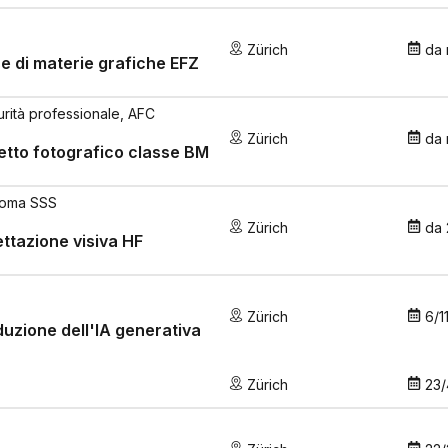
Zürich
da
e di materie grafiche EFZ
urità professionale, AFC
Zürich
da
tto fotografico classe BM
loma SSS
Zürich
da
ttazione visiva HF
Zürich
6/1
duzione dell'IA generativa
Zürich
23/