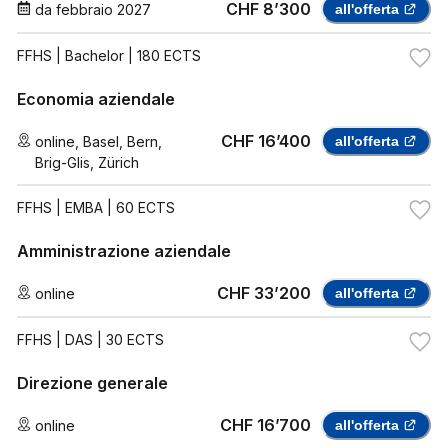
CHF 8’300
da
febbraio 2027
all'offerta
FFHS
| Bachelor | 180 ECTS
Economia aziendale
CHF 16’400
online
,
Basel
,
Bern
,
all'offerta
Brig-Glis
,
Zürich
FFHS
| EMBA | 60 ECTS
Amministrazione aziendale
CHF 33’200
online
all'offerta
FFHS
| DAS | 30 ECTS
Direzione generale
CHF 16’700
online
all'offerta