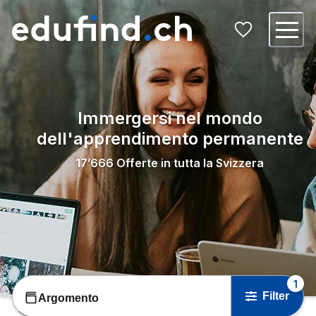
Immergersi nel mondo
dell'apprendimento permanente
17’666
Offerte in tutta la Svizzera
1
Filter
Argomento