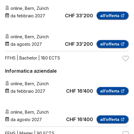
online
,
Bern
,
Zürich
CHF 33’200
da
febbraio 2027
all'offerta
online
,
Bern
,
Zürich
CHF 33’200
da
agosto 2027
all'offerta
FFHS
| Bachelor | 180 ECTS
Informatica aziendale
online
,
Bern
,
Zürich
CHF 16’400
da
febbraio 2027
all'offerta
online
,
Bern
,
Zürich
CHF 16’400
da
agosto 2027
all'offerta
FFHS
| Master | 90 ECTS