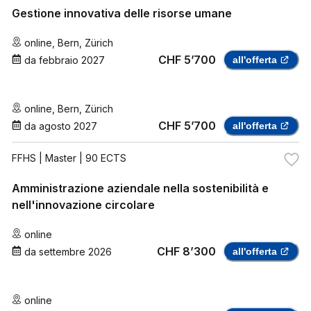
Gestione innovativa delle risorse umane
online
,
Bern
,
Zürich
CHF 5’700
da
febbraio 2027
all'offerta
online
,
Bern
,
Zürich
CHF 5’700
da
agosto 2027
all'offerta
FFHS
| Master | 90 ECTS
Amministrazione aziendale nella sostenibilità e
nell'innovazione circolare
online
CHF 8’300
da
settembre 2026
all'offerta
online