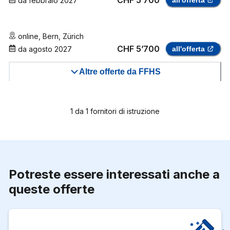
CHF 5’700
da
febbraio 2027
all'offerta
online
,
Bern
,
Zürich
CHF 5’700
da
agosto 2027
all'offerta
Altre offerte da FFHS
1
da
1
fornitori di istruzione
Potreste essere interessati anche a
queste offerte