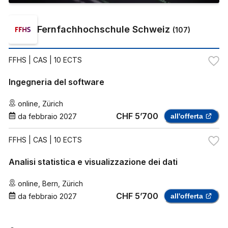
Fernfachhochschule Schweiz
(
107
)
FFHS
| CAS | 10 ECTS
Ingegneria del software
online
,
Zürich
CHF 5’700
da
febbraio 2027
all'offerta
FFHS
| CAS | 10 ECTS
Analisi statistica e visualizzazione dei dati
online
,
Bern
,
Zürich
CHF 5’700
da
febbraio 2027
all'offerta