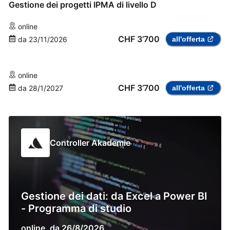
Gestione dei progetti IPMA di livello D
online
CHF 3’700
da
23/11/2026
all'offerta
online
CHF 3’700
da
28/1/2027
all'offerta
Controller Akademie
Gestione dei dati: da Excel a Power BI
- Programma di studio
online
,
da
26/8/2026