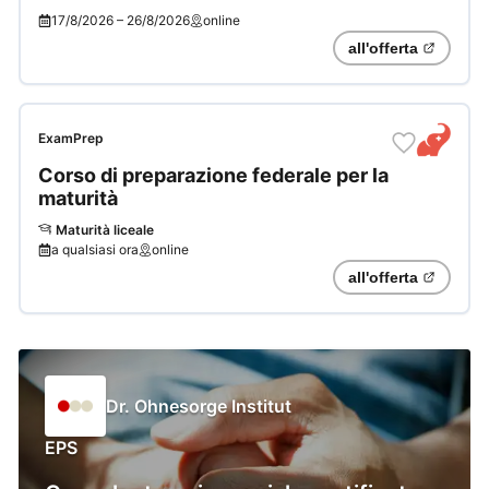
«Competenze e conoscenze
17/8/2026
–
26/8/2026
online
generali»
all'offerta
ExamPrep
Corso di preparazione federale per la
maturità
Maturità liceale
a qualsiasi ora
online
all'offerta
Dr. Ohnesorge Institut
EPS