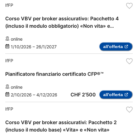
IfFP
Corso VBV per broker assicurativo: Pacchetto 4
(incluso il modulo obbligatorio) «Non vita» e
«assicurazione sanitaria complementare»
online
1/10/2026
–
26/1/2027
all'offerta
IfFP
Pianificatore finanziario certificato CFP®™
online
CHF 2’500
2/10/2026
–
4/12/2026
all'offerta
IfFP
Corso VBV per broker assicurativi: Pacchetto 2
(incluso il modulo base) «Vita» e «Non vita»