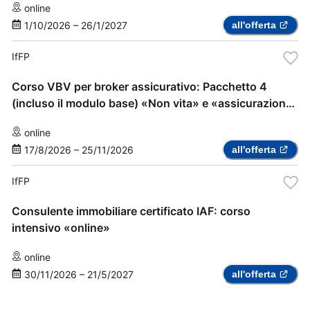
online
1/10/2026
–
26/1/2027
all'offerta
IfFP
Corso VBV per broker assicurativo: Pacchetto 4
(incluso il modulo base) «Non vita» e «assicurazione
sanitaria complementare»
online
17/8/2026
–
25/11/2026
all'offerta
IfFP
Consulente immobiliare certificato IAF: corso
intensivo «online»
online
30/11/2026
–
21/5/2027
all'offerta