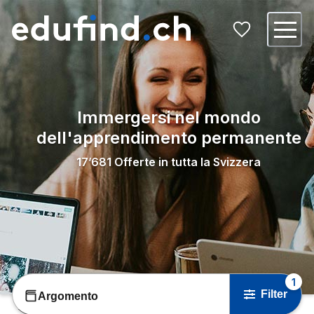
Immergersi nel mondo
dell'apprendimento permanente
17’681
Offerte in tutta la Svizzera
1
Filter
Argomento