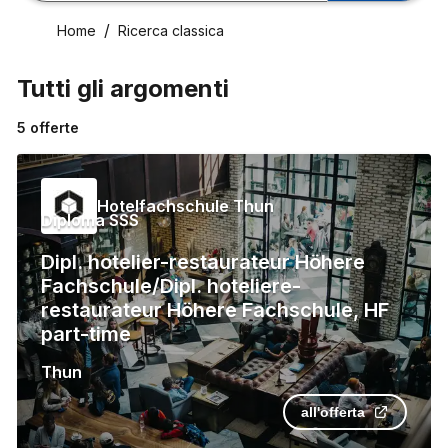
Home
Ricerca classica
Tutti gli argomenti
5
offerte
Hotelfachschule Thun
Diploma SSS
Dipl. hotelier-restaurateur Höhere
Fachschule/Dipl. hoteliere-
restaurateur Höhere Fachschule, HF
part-time
Thun
all'offerta