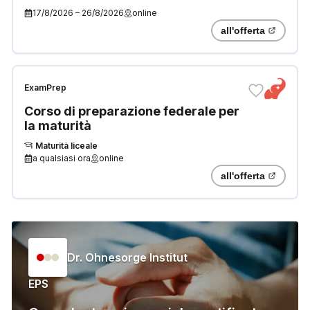
«Competenze e conoscenze
17/8/2026
–
26/8/2026
online
generali»
all'offerta
ExamPrep
Corso di preparazione federale per
la maturità
Maturità liceale
a qualsiasi ora
online
all'offerta
Dr. Ohnesorge Institut
EPS