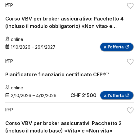
IfFP
Corso VBV per broker assicurativo: Pacchetto 4
(incluso il modulo obbligatorio) «Non vita» e
«assicurazione sanitaria complementare»
online
1/10/2026
–
26/1/2027
all'offerta
IfFP
Pianificatore finanziario certificato CFP®™
online
CHF 2’500
2/10/2026
–
4/12/2026
all'offerta
IfFP
Corso VBV per broker assicurativi: Pacchetto 2
(incluso il modulo base) «Vita» e «Non vita»