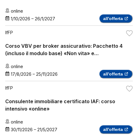
online
1/10/2026
–
26/1/2027
all'offerta
IfFP
Corso VBV per broker assicurativo: Pacchetto 4
(incluso il modulo base) «Non vita» e
«assicurazione sanitaria complementare»
online
17/8/2026
–
25/11/2026
all'offerta
IfFP
Consulente immobiliare certificato IAF: corso
intensivo «online»
online
30/11/2026
–
21/5/2027
all'offerta