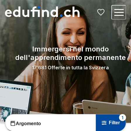
Immergersi nel mondo
dell'apprendimento permanente
17’681
Offerte in tutta la Svizzera
1
Filter
Argomento