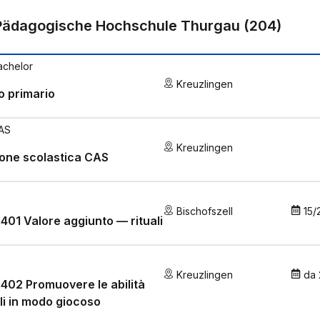
Pädagogische Hochschule Thurgau
(
204
)
achelor
Kreuzlingen
lo primario
AS
Kreuzlingen
one scolastica CAS
Bischofszell
15/
.401 Valore aggiunto — rituali
Kreuzlingen
da
.402 Promuovere le abilità
li in modo giocoso