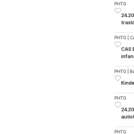
PHTG
24.20
trasl
«Pur
PHTG
| C
CAS E
infan
PHTG
| B
Kinde
PHTG
24.20
autis
ordin
PHTG