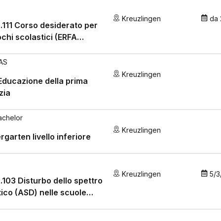
Kreuzlingen
da
.111 Corso desiderato per
ochi scolastici (ERFA
zelbaum»)
AS
Kreuzlingen
ducazione della prima
zia
achelor
Kreuzlingen
rgarten livello inferiore
Kreuzlingen
5/3
.103 Disturbo dello spettro
tico (ASD) nelle scuole
arie