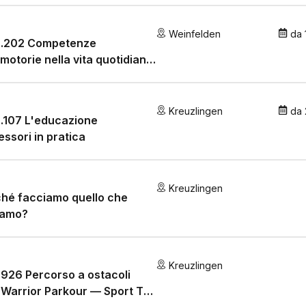
Weinfelden
da
0.202 Competenze
motorie nella vita quotidiana
 scuola materna e scolastica
Kreuzlingen
da
.107 L'educazione
ssori in pratica
Kreuzlingen
ché facciamo quello che
iamo?
Kreuzlingen
.926 Percorso a ostacoli
 Warrior Parkour — Sport TO