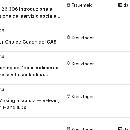
Frauenfeld
da
.26.306 Introduzione e
uzione del servizio sociale
stico a scuola
AS
Kreuzlingen
er Choice Coach del CAS
AS
Kreuzlingen
aching dell'apprendimento
ella vita scolastica
diana
AS
Kreuzlingen
Making a scuola — «Head,
, Hand 4.0»
Kreuzlingen
da