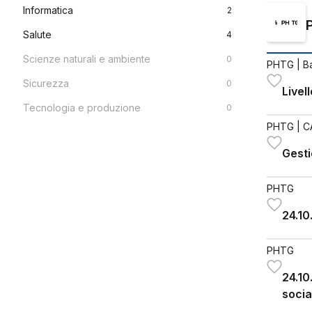
Informatica
2
Salute
4
Scienze naturali e ambiente
0
PHTG
| B
Sicurezza
0
Livel
Tecnologia e produzione
0
PHTG
| C
Gesti
PHTG
24.10
PHTG
24.10
socia