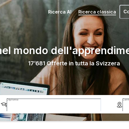
Ricerca AI
Ricerca classica
Co
nel mondo dell'apprendim
17’681
Offerte in tutta la Svizzera
Diploma
Can