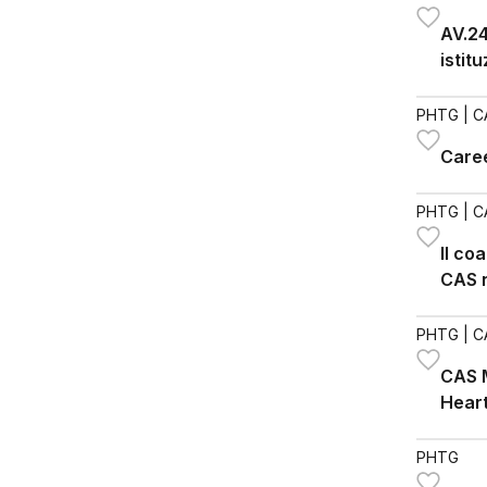
AV.24
istit
scola
PHTG
| C
Care
PHTG
| C
Il co
CAS n
quoti
PHTG
| C
CAS 
Heart
PHTG