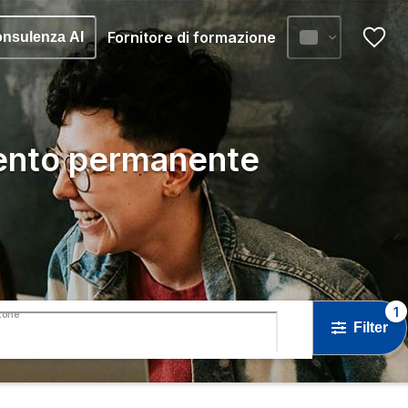
Fornitore di formazione
nsulenza AI
ento permanente
1
tone
Filter