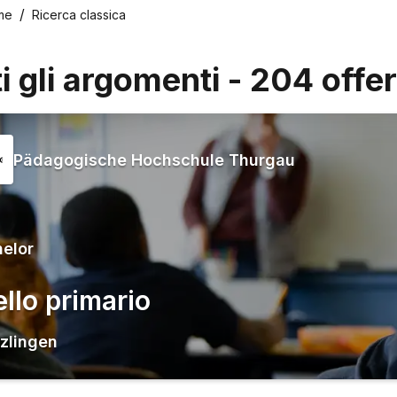
me
Ricerca classica
ti gli argomenti
-
204
offe
Pädagogische Hochschule Thurgau
elor
ello primario
zlingen