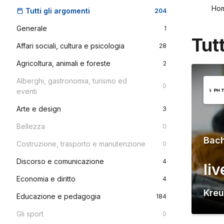
Ho
Tutti gli argomenti
204
Generale
1
Tut
Affari sociali, cultura e psicologia
28
Agricoltura, animali e foreste
2
Alberghi, gastronomia, turismo ed
0
eventi
Arte e design
3
Bellezza
0
Bach
Costruzione, trasporto e manutenzione
0
Discorso e comunicazione
4
liv
Economia e diritto
4
Kreu
Educazione e pedagogia
184
Gli sport
0