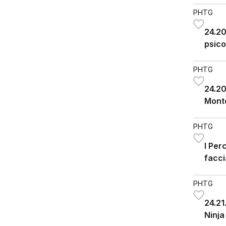
PHTG
24.2
psico
della
PHTG
24.20
Monte
PHTG
I Per
facc
PHTG
24.21
Ninja