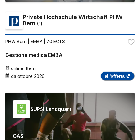
Private Hochschule Wirtschaft PHW
Bern
(
1
)
PHW Bern
| EMBA | 70 ECTS
Gestione medica EMBA
online
,
Bern
da
ottobre 2026
all'offerta
SUPSI Landquart
CAS