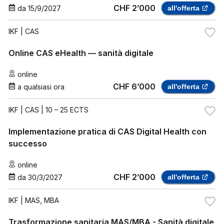
CHF 2’000
da
15/9/2027
all'offerta
IKF
| CAS
Online CAS eHealth — sanità digitale
online
CHF 6’000
a qualsiasi ora
all'offerta
IKF
| CAS | 10 – 25 ECTS
Implementazione pratica di CAS Digital Health con
successo
online
CHF 2’000
da
30/3/2027
all'offerta
IKF
| MAS, MBA
Trasformazione sanitaria MAS/MBA - Sanità digitale