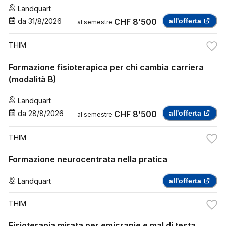
Landquart
da
31/8/2026
CHF 8’500
all'offerta
al semestre
THIM
Formazione fisioterapica per chi cambia carriera
(modalità B)
Landquart
da
28/8/2026
CHF 8’500
all'offerta
al semestre
THIM
Formazione neurocentrata nella pratica
Landquart
all'offerta
THIM
Fisioterapia mirata per emicranie e mal di testa