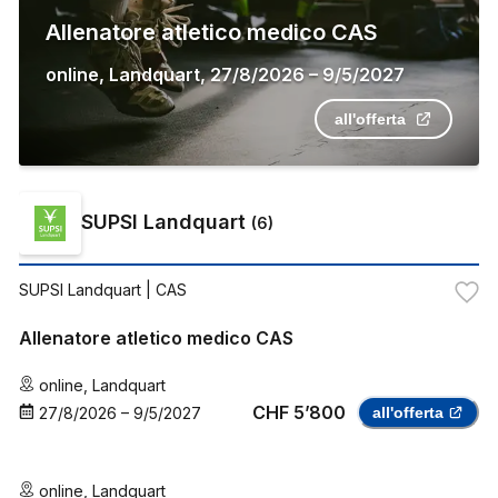
Allenatore atletico medico CAS
online
,
Landquart
,
27/8/2026
–
9/5/2027
all'offerta
SUPSI Landquart
(
6
)
SUPSI Landquart
| CAS
Allenatore atletico medico CAS
online
,
Landquart
CHF 5’800
27/8/2026
–
9/5/2027
all'offerta
online
,
Landquart