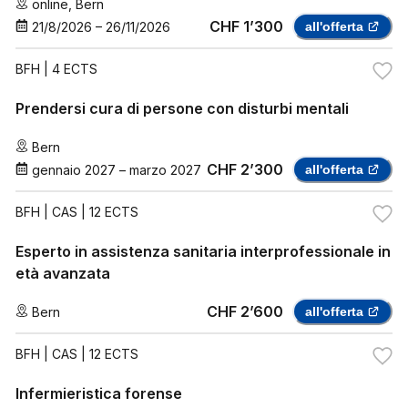
online
,
Bern
CHF 1’300
21/8/2026
–
26/11/2026
all'offerta
BFH
| 4 ECTS
Prendersi cura di persone con disturbi mentali
Bern
CHF 2’300
gennaio 2027
–
marzo 2027
all'offerta
BFH
| CAS | 12 ECTS
Esperto in assistenza sanitaria interprofessionale in
età avanzata
CHF 2’600
Bern
all'offerta
BFH
| CAS | 12 ECTS
Infermieristica forense