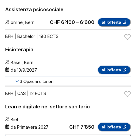
Assistenza psicosociale
CHF 6’400 – 6’600
online
,
Bern
all'offerta
BFH
| Bachelor | 180 ECTS
Fisioterapia
Basel
,
Bern
da
13/9/2027
all'offerta
3
Opzioni ulteriori
BFH
| CAS | 12 ECTS
Lean e digitale nel settore sanitario
Biel
CHF 7’850
da
Primavera 2027
all'offerta