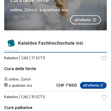
Cura delle ferite
online
,
Zürich
,
a qualsiasi ora
all'offerta
Kalaidos Fachhochschule
(
68
)
Kalaidos
| CAS | 17 ECTS
Cura delle ferite
online
,
Zürich
CHF 7’600
a qualsiasi ora
all'offerta
Kalaidos
| CAS | 15 ECTS
Cure palliative