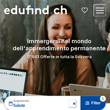
Immergersi nel mondo
dell'apprendimento permanente
17’643
Offerte in tutta la Svizzera
1
Argomento
Filter
Salute